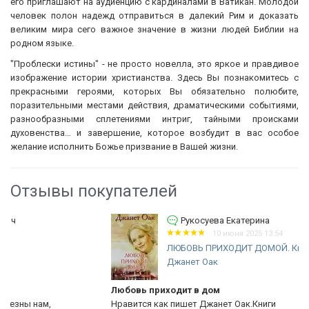
его приглашают на аудиенцию с кардиналами в Ватикан. Молодой
человек полон надежд отправиться в далекий Рим и доказать
великим мира сего важное значение в жизни людей Библии на
родном языке.
"Проблески истины" - не просто новелла, это яркое и правдивое
изображение истории христианства. Здесь Вы познакомитесь с
прекрасными героями, которых Вы обязательно полюбите,
поразительными местами действия, драматическими событиями,
разнообразными сплетениями интриг, тайными происками
духовенства… и завершение, которое возбудит в вас особое
желание исполнить Божье призвание в Вашей жизни.
Отзывы покупателей
Рукосуева Екатерина
10 июня 2025 13:54
ЛЮБОВЬ ПРИХОДИТ ДОМОЙ. Книга 8.
Джанет Оак
Любовь приходит в дом
Нравится как пишет Джанет Оак.Книги