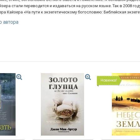
зера стали переводится и издаваться на русском языке. Так в 2008 год
ера Кайзера «На пути к экзегетическому богословию: Библейская экзег
о автора
Новинка!