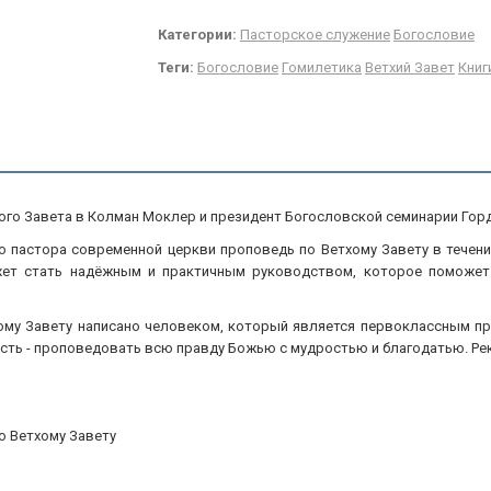
Категории:
Пасторское служение
Богословие
Теги:
Богословие
Гомилетика
Ветхий Завет
Книг
хого Завета в Колман Моклер и президент Богословской семинарии Горд
о пастора современной церкви проповедь по Ветхому Завету в течен
жет стать надёжным и практичным руководством, которое поможет
ому Завету написано человеком, который является первоклассным пр
сть - проповедовать всю правду Божью с мудростью и благодатью. Ре
о Ветхому Завету