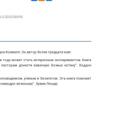
и о проповеди
он-Конвелл. Он автор более тридцати книг.
ии года может стать интересным экспериментом. Книга
 пасторам донести извечную Божью истину". Хэддон
оповедником, учёным и Экзегетом. Эта книга поможет
комендую её весьма". Эрвин Люцер