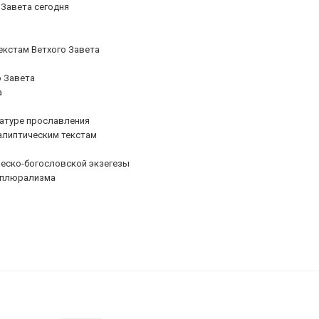
 Завета сегодня
екстам Ветхого Завета
о Завета
а
ратуре прославления
алиптическим текстам
ческо-богословской экзегезы
о плюрализма