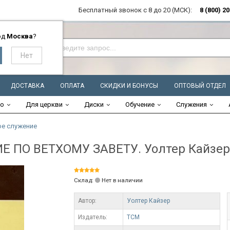
Бесплатный звонок с 8 до 20 (МСК):
8 (800) 2
од
Москва
?
ДОСТАВКА
ОПЛАТА
СКИДКИ И БОНУСЫ
ОПТОВЫЙ ОТДЕЛ
во
Для церкви
Диски
Обучение
Служения
е служение
 ПО ВЕТХОМУ ЗАВЕТУ. Уолтер Кайзер
Склад:
Нет в наличии
Автор:
Уолтер Кайзер
Издатель:
ТСМ