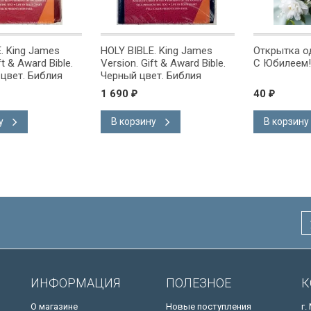
g James
HOLY BIBLE. King James
Открытка одинарн
ward Bible.
Version. Gift & Award Bible.
С Юбилеем!
 Библия
Черный цвет. Библия
на
Короля Иакова на
1 690
40
₽
₽
ке.
английском языке.
 закладка,
Словарь, карты, закладка,
В корзину
В корзину
адка, слова
подарочная вкладка, слова
ны красным
Иисуса выделены красным
/200х140/
ИНФОРМАЦИЯ
ПОЛЕЗНОЕ
К
О магазине
Новые поступления
г.