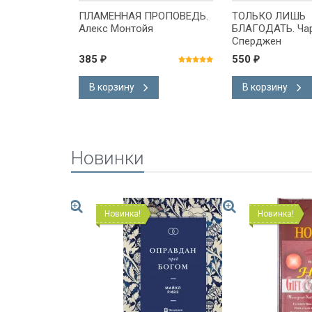
ГУ БЫТИЯ.
ПЛАМЕННАЯ ПРОПОВЕДЬ.
ТОЛЬКО ЛИШЬ
ь Библии и
Алекс Монтойя
БЛАГОДАТЬ. Ча
 Тэрри
Сперджен
385
550
₽
₽
В корзину
В корзину
Новинки
Новинка!
Новинка!