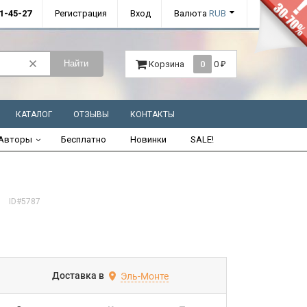
01-45-27
Регистрация
Вход
Валюта
RUB
Найти
Корзина
0
0
₽
КАТАЛОГ
ОТЗЫВЫ
КОНТАКТЫ
Авторы
Бесплатно
Новинки
SALE!
ID#5787
Доставка в
Эль-Монте