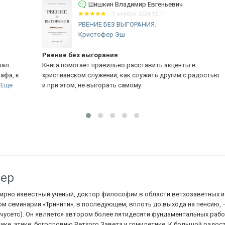
Шишкин Владимир Евгеньевич
9 ноября 2024 12:11
РВЕНИЕ БЕЗ ВЫГОРАНИЯ.
Кристофер Эш
Рвение без выгорания
П
Книга помогает правильно расставить акценты в
Од
к
христианском служении, как служить другим с радостью
Ве
и при этом, не выгорать самому.
зер
ирно известный ученый, доктор философии в области ветхозаветных и
м семинарии «Тринити», в последующем, вплоть до выхода на пенсию,
чусетс). Он является автором более пятидесяти фундаментальных работ
ике, этике, богословию Ветхого Завета и гомилетике. К большой радос