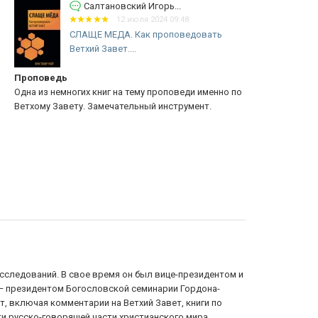
Салтановский Игорь...
12 июля 2024 09:48
СЛАЩЕ МЕДА. Как проповедовать
Ветхий Завет....
роповедь
!!!
на из немногих книг на тему проповеди именно по
Хорошая кни
тхому Завету. Замечательный инструмент.
проповедник
сследований. В свое время он был вице-президентом и
 — президентом Богословской семинарии Гордона-
, включая комментарии на Ветхий Завет, книги по
ти русско-говорящей части христианского мира