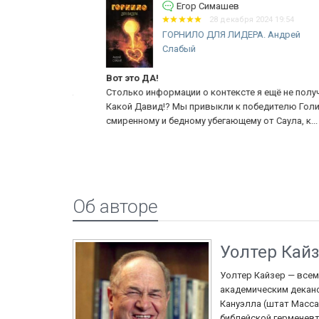
Егор Симашев
28 декабря 2024 19:54
ОБ
ГОРНИЛО ДЛЯ ЛИДЕРА. Андрей
Слабый
Вот это ДА!
свещаются.
Столько информации о контексте я ещё не получал.
Какой Давид!? Мы привыкли к победителю Голиафа, 
смиренному и бедному убегающему от Саула, к...
Еще
Об авторе
Уолтер Кай
Уолтер Кайзер — всем
академическим декано
Кануэлла (штат Масса
библейской герменевт