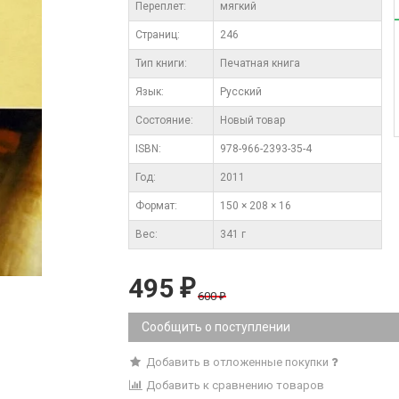
Переплет:
мягкий
Cтраниц:
246
Тип книги:
Печатная книга
Язык:
Русский
Состояние:
Новый товар
ISBN:
978-966-2393-35-4
Год:
2011
Формат:
150 × 208 × 16
Вес:
341 г
495
₽
600
₽
Сообщить о поступлении
Добавить в отложенные покупки
Добавить к сравнению товаров