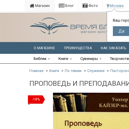
Магазин
Блог
Фото
Москва
Ваш гор
О МАГАЗИНЕ
ПРЕИМУЩЕСТВА
КАК ЗАКАЗАТЬ
Библии
Книги
Сувениры
Творчест
Главная
Книги
По темам
Служение
Пасторско
ПРОПОВЕДЬ И ПРЕПОДАВАНИЕ
-18%