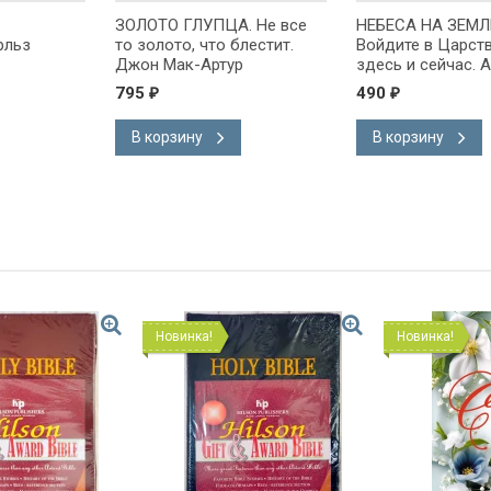
ЗОЛОТО ГЛУПЦА. Не все
НЕБЕСА НА ЗЕМЛ
рльз
то золото, что блестит.
Войдите в Царст
Джон Мак-Артур
здесь и сейчас. 
Стритт
795
490
₽
₽
В корзину
В корзину
Новинка!
Новинка!