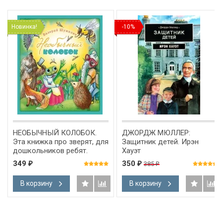
Новинка!
-10%
НЕОБЫЧНЫЙ КОЛОБОК.
ДЖОРДЖ МЮЛЛЕР:
Эта книжка про зверят, для
Защитник детей. Ирэн
дошкольников ребят.
Хауэт
Подарочное издание с
349
350
385
₽
₽
₽
цветными иллюстрациями.
Шумилин Валерий
В корзину
В корзину