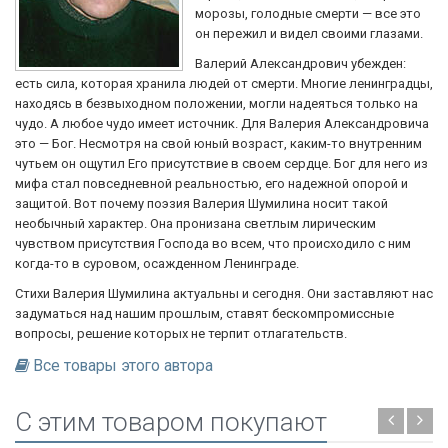
морозы, голодные смерти — все это
он пережил и видел своими глазами.
Валерий Александрович убежден:
есть сила, которая хранила людей от смерти. Многие ленинградцы,
находясь в безвыходном положении, могли надеяться только на
чудо. А любое чудо имеет источник. Для Валерия Александровича
это — Бог. Несмотря на свой юный возраст, каким-то внутренним
чутьем он ощутил Его присутствие в своем сердце. Бог для него из
мифа стал повседневной реальностью, его надежной опорой и
защитой. Вот почему поэзия Валерия Шумилина носит такой
необычный характер. Она пронизана светлым лирическим
чувством присутствия Господа во всем, что происходило с ним
когда-то в суровом, осажденном Ленинграде.
Стихи Валерия Шумилина актуальны и сегодня. Они заставляют нас
задуматься над нашим прошлым, ставят бескомпромиссные
вопросы, решение которых не терпит отлагательств.
Все товары этого автора
C этим товаром покупают