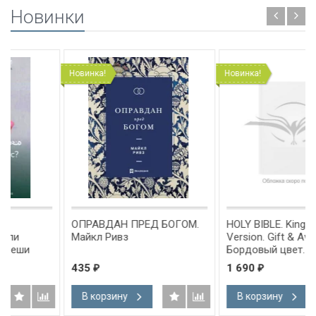
Новинки
Новинка!
Новинка!
ОПРАВДАН ПРЕД БОГОМ.
HOLY BIBLE. King James
Майкл Ривз
Version. Gift & Award Bible.
Бордовый цвет. Библия
Короля Иакова на
435
1 690
₽
₽
английском языке.
Словарь, карты, закладка,
В корзину
В корзину
подарочная вкладка, слова
Иисуса выделены красным