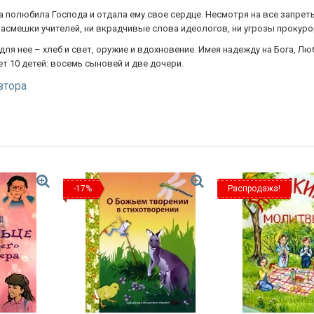
а полюбила Господа и отдала ему свое сердце. Несмотря на все запрет
смешки учителей, ни вкрадчивые слова идеологов, ни угрозы прокурора
ля нее – хлеб и свет, оружие и вдохновение. Имея надежду на Бога, Лю
 10 детей: восемь сыновей и две дочери.
втора
-17%
Распродажа!