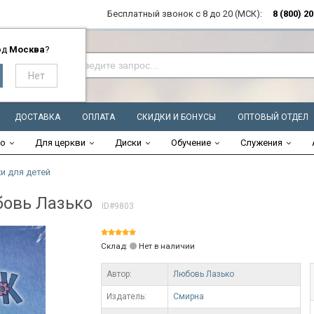
Бесплатный звонок с 8 до 20 (МСК):
8 (800) 2
од
Москва
?
ДОСТАВКА
ОПЛАТА
СКИДКИ И БОНУСЫ
ОПТОВЫЙ ОТДЕЛ
во
Для церкви
Диски
Обучение
Служения
и для детей
бовь Лазько
ID#9803
Склад:
Нет в наличии
Автор:
Любовь Лазько
Издатель:
Смирна