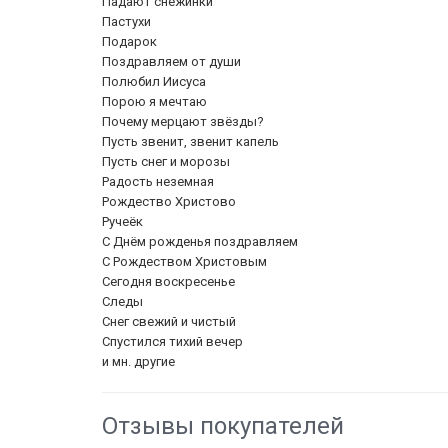
Падают снежинки
Пастухи
Подарок
Поздравляем от души
Полюбил Иисуса
Порою я мечтаю
Почему мерцают звёзды?
Пусть звенит, звенит капель
Пусть снег и морозы
Радость неземная
Рождество Христово
Ручеёк
С Днём рожденья поздравляем
С Рождеством Христовым
Сегодня воскресенье
Следы
Снег свежий и чистый
Спустился тихий вечер
и мн. другие
Отзывы покупателей