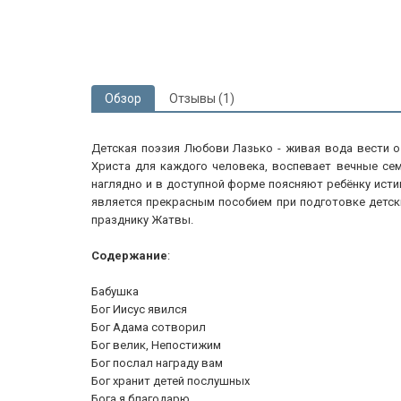
Обзор
Отзывы (1)
Детская поэзия Любови Лазько - живая вода вести о 
Христа для каждого человека, воспевает вечные сем
наглядно и в доступной форме поясняют ребёнку истин
является прекрасным пособием при подготовке детск
празднику Жатвы.
Содержание
:
Бабушка
Бог Иисус явился
Бог Адама сотворил
Бог велик, Непостижим
Бог послал награду вам
Бог хранит детей послушных
Бога я благодарю