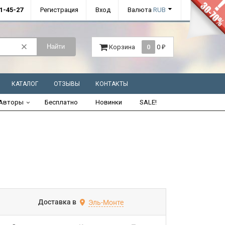
01-45-27
Регистрация
Вход
Валюта
RUB
Найти
Корзина
0
0
₽
КАТАЛОГ
ОТЗЫВЫ
КОНТАКТЫ
Авторы
Бесплатно
Новинки
SALE!
Доставка в
Эль-Монте