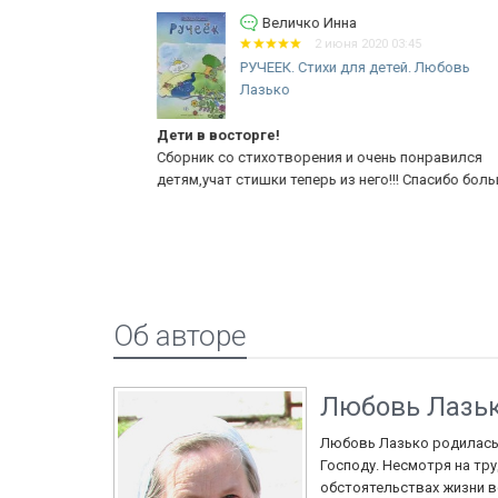
Величко Инна
2 июня 2020 03:45
РУЧЕЕК. Стихи для детей. Любовь
Лазько
Дети в восторге!
 радостно
Сборник со стихотворения и очень понравился
Благодарю!
детям,учат стишки теперь из него!!! Спасибо большое!
Об авторе
Любовь Лазь
Любовь Лазько родилась 
Господу. Несмотря на тру
обстоятельствах жизни в