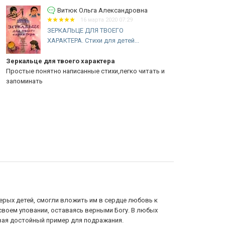
Витюк Ольга Александровна
16 марта 2020 07:29
ЗЕРКАЛЬЦЕ ДЛЯ ТВОЕГО
ХАРАКТЕРА. Стихи для детей...
ркальце для твоего характера
Хорошие ст
остые понятно написанные стихи,легко читать и
Хорошие доб
поминать
чудесах, о Б
Христа, о сем
ерых детей, смогли вложить им в сердце любовь к
 своем уповании, оставаясь верными Богу. В любых
ывая достойный пример для подражания.