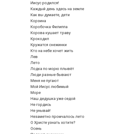
Иисус родился!
Каждый день здесь на земле
Как вы думаете, дети
Корзина
Коробочка Филиппа
Корова кушает траву
Крокодил
Кружатся снежинки
Кто на небе хочет жить
Лев
Лето
Лодка по морю плывёт
Люди разные бывают
Меня не пугают
Мой Иисус любимый
Море
Наш дедушка уже седой
Не гордись
Не унывай!
Незаметно промчалось лето
О Христе узнать хотите?
Осень