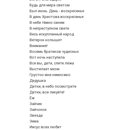
Будь для мира светом
Был июнь. День - воскресенье
В день Христова воскресенья
В небе тёмно-синем
В неприступном свете
Весь искупленный народ
Ветерок колышет
Внимание!
Восемь братиков чудесных
Вот ночь наступила
Все вы, дети, спите лёжа
Выстилает мхом
Грустно мне немножко
Дедушка
Детки, в небо посмотрите
Детки, все ликуйте!
Ёж
Зайчик
Зайчонок
Звезда
Зима
Иисус всех любит