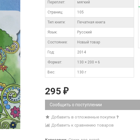
Переплет:
мягкий
Cтраниц:
105
Тип книги:
Печатная книга
Язык:
Русский
Состояние:
Новый товар
Год:
2014
Формат:
130 × 200 × 6
Вес:
130 г
295
₽
Сообщить о поступлении
Добавить в отложенные покупки
Добавить к сравнению товаров
Категории:
Стихи для детей