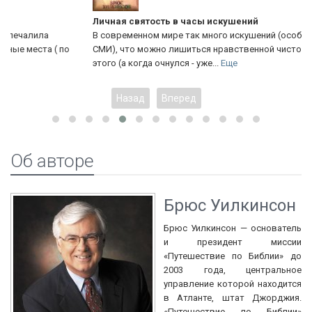
Личная святость в часы искушений
В современном мире так много искушений (особенно через
о
СМИ), что можно лишиться нравственной чистоты, не заметив
этого (а когда очнулся - уже...
Еще
Назад
Вперед
Об авторе
Брюс Уилкинсон
Брюс Уилкинсон — основатель
и президент миссии
«Путешествие по Библии» до
2003 года, центральное
управление которой находится
в Атланте, штат Джорджия.
«Путешествие по Библии»