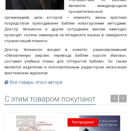
является международной
просветительской
организацией, цель которой — изменять жизнь христиан
посредством преподавания Библии новаторскими методами.
Доктор Уилкинсон и другие сотрудники миссии ежегодно
проводят тысячи семинаров на пятидесяти языках в семидесяти
странах нашей планеты.
Доктор Уилкинсон входил в комитет, рецензировавший
«Обновленную версию перевода Библии короля Иакова»,
составил учебные планы для «Открытой Библии». Он также
является издателем и исполнительным редактором нескольких
христианских журналов.
Все товары этого автора
C этим товаром покупают
Распродажа!