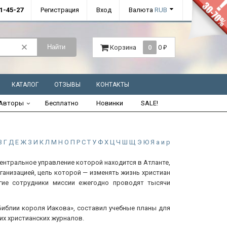
01-45-27
Регистрация
Вход
Валюта
RUB
Найти
Корзина
0
0
₽
КАТАЛОГ
ОТЗЫВЫ
КОНТАКТЫ
Авторы
Бесплатно
Новинки
SALE!
В
Г
Д
Е
Ж
З
И
К
Л
М
Н
О
П
Р
С
Т
У
Ф
Х
Ц
Ч
Ш
Щ
Э
Ю
Я
а
и
р
центральное управление которой находится в Атланте,
анизацией, цель которой — изменять жизнь христиан
гие сотрудники миссии ежегодно проводят тысячи
иблии короля Иакова», составил учебные планы для
их христианских журналов.