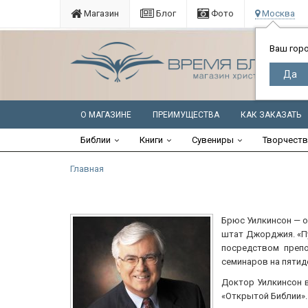
Магазин
Блог
Фото
Москва
Ваш гор
О МАГАЗИНЕ
ПРЕИМУЩЕСТВА
КАК ЗАКАЗАТЬ
Библии
Книги
Сувениры
Творчест
Главная
Брюс Уилкинсон — о
штат Джорджия. «Пу
посредством препо
семинаров на пятид
Доктор Уилкинсон 
«Открытой Библии».