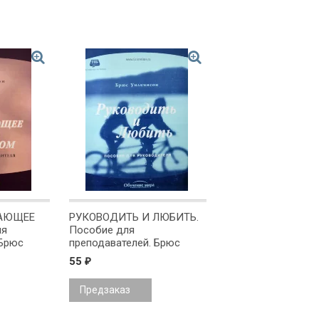
ДАЮЩЕЕ
РУКОВОДИТЬ И ЛЮБИТЬ.
ля
Пособие для
 Брюс
преподавателей. Брюс
Уилкинсон
55
₽
Предзаказ