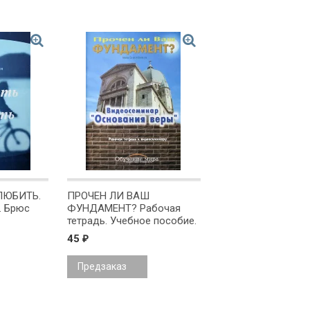
ЛЮБИТЬ.
ПРОЧЕН ЛИ ВАШ
. Брюс
ФУНДАМЕНТ? Рабочая
тетрадь. Учебное пособие.
Брюс Уилкинсон
45
₽
Предзаказ