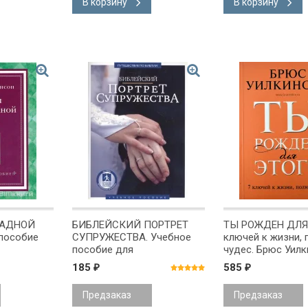
В корзину
В корзину
РАДНОЙ
БИБЛЕЙСКИЙ ПОРТРЕТ
ТЫ РОЖДЕН ДЛЯ 
пособие
СУПРУЖЕСТВА. Учебное
ключей к жизни, 
пособие для
чудес. Брюс Уил
видеосеминара. Брюс
185
585
₽
₽
Уилкинсон
Предзаказ
Предзаказ