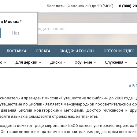
Бесплатный звонок с 8 до 20 (МСК):
8 (800) 2
од
Москва
?
ДОСТАВКА
ОПЛАТА
СКИДКИ И БОНУСЫ
ОПТОВЫЙ ОТДЕЛ
во
Для церкви
Диски
Обучение
Служения
А
Б
снователь и президент миссии «Путешествие по Библии» до 2003 года, 
тешествие по Библии» является международной просветительской орг
давания Библии новаторскими методами. Доктор Уилкинсон и дру
есяти языках в семидесяти странах нашей планеты.
входил в комитет, рецензировавший «Обновленную версию перевода Б
 Он также является издателем и исполнительным редактором нескольк