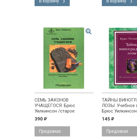
В корзину
В корзину
СЕМЬ ЗАКОНОВ
ТАЙНЫ ВИНОГ
УЧАЩЕГОСЯ. Брюс
ЛОЗЫ. Учебное 
Уилкинсон /старое
Брюс Уилкинсон
издание/
390
145
₽
₽
Предзаказ
Предзаказ