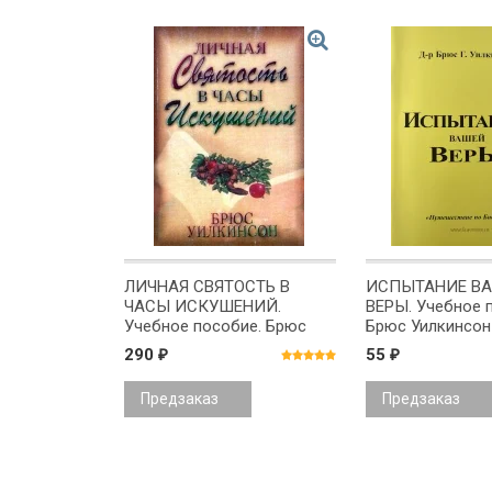
ЛИЧНАЯ СВЯТОСТЬ В
ИСПЫТАНИЕ В
ЧАСЫ ИСКУШЕНИЙ.
ВЕРЫ. Учебное 
Учебное пособие. Брюс
Брюс Уилкинсон
Уилкинсон
290
55
₽
₽
Предзаказ
Предзаказ