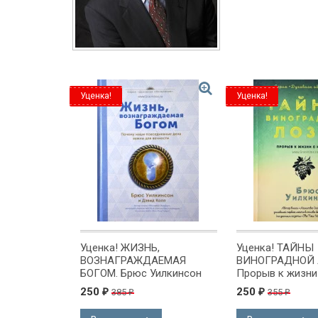
Уценка!
Уценка!
Уценка! ЖИЗНЬ,
Уценка! ТАЙНЫ
ВОЗНАГРАЖДАЕМАЯ
ВИНОГРАДНОЙ 
БОГОМ. Брюс Уилкинсон
Прорыв к жизни
избытком. Брюс
250
250
385
355
₽
₽
₽
₽