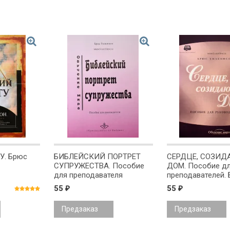
. Брюс
БИБЛЕЙСКИЙ ПОРТРЕТ
СЕРДЦЕ, СОЗИ
СУПРУЖЕСТВА. Пособие
ДОМ. Пособие д
для преподавателя
преподавателей.
семинара. Брюс Уилкинсон
Уилкинсон
55
55
₽
₽
Предзаказ
Предзаказ