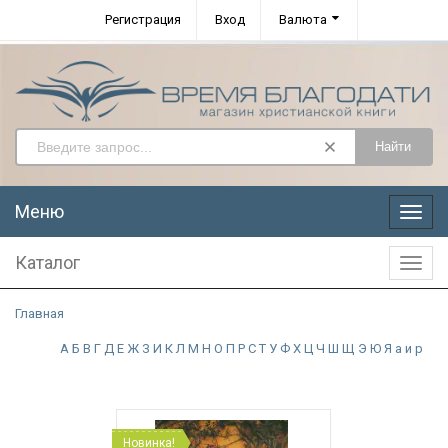
Регистрация
Вход
Валюта
Найти
Меню
Меню
Каталог
Катал
Главная
А
Б
В
Г
Д
Е
Ж
З
И
К
Л
М
Н
О
П
Р
С
Т
У
Ф
Х
Ц
Ч
Ш
Щ
Э
Ю
Я
а
и
р
Новинка!