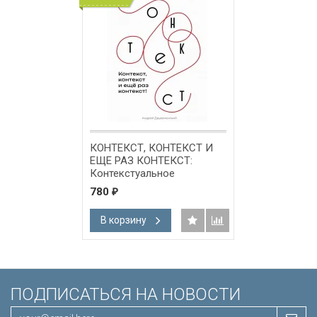
КОНТЕКСТ, КОНТЕКСТ И
ЕЩЕ РАЗ КОНТЕКСТ:
Контекстуальное
руководство по изучению
780
₽
Библии. Андрей
Двуреченский
В корзину
ПОДПИСАТЬСЯ НА НОВОСТИ