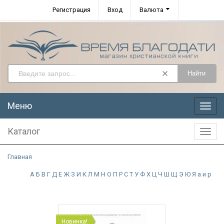
Регистрация
Вход
Валюта
Найти
Меню
Меню
Каталог
Катал
Главная
А
Б
В
Г
Д
Е
Ж
З
И
К
Л
М
Н
О
П
Р
С
Т
У
Ф
Х
Ц
Ч
Ш
Щ
Э
Ю
Я
а
и
р
Новинка!