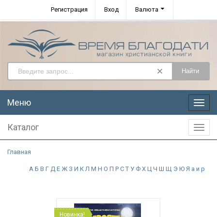
Регистрация
Вход
Валюта
Найти
Меню
Меню
Каталог
Катал
Главная
А
Б
В
Г
Д
Е
Ж
З
И
К
Л
М
Н
О
П
Р
С
Т
У
Ф
Х
Ц
Ч
Ш
Щ
Э
Ю
Я
а
и
р
Новинка!