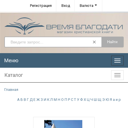
Регистрация
Вход
Валюта
Найти
Меню
Меню
Каталог
Катал
Главная
А
Б
В
Г
Д
Е
Ж
З
И
К
Л
М
Н
О
П
Р
С
Т
У
Ф
Х
Ц
Ч
Ш
Щ
Э
Ю
Я
а
и
р