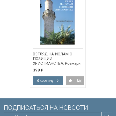
ВЗГЛЯД НА ИСЛАМ С
ПОЗИЦИИ
ХРИСТИАНСТВА. Розмари
Сухдео
398
₽
В корзину
ПОДПИСАТЬСЯ НА НОВОСТИ