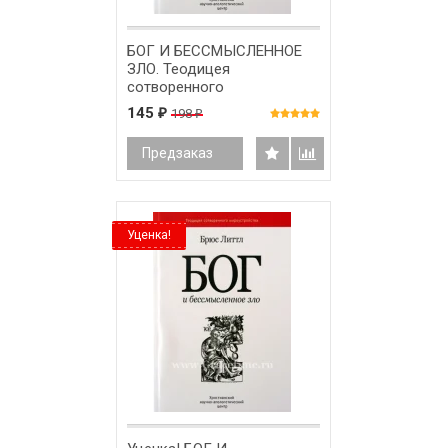
БОГ И БЕССМЫСЛЕННОЕ
ЗЛО. Теодицея
сотворенного
мироустройства. Брюс
145
198
₽
₽
Литтл
Предзаказ
Уценка!