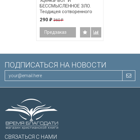
Уценка! БОГ И
БЕССМЫСЛЕННОЕ ЗЛО.
Теодицея сотворенного
мироустройства. Брюс
290
360
₽
₽
Литтл
Предзаказ
ПОДПИСАТЬСЯ НА НОВОСТИ
СВЯЗАТЬСЯ С НАМИ