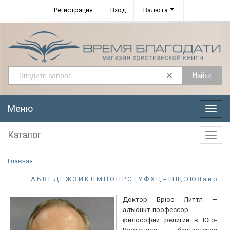
Регистрация
Вход
Валюта
Найти
Меню
Меню
Каталог
Катал
Главная
А
Б
В
Г
Д
Е
Ж
З
И
К
Л
М
Н
О
П
Р
С
Т
У
Ф
Х
Ц
Ч
Ш
Щ
Э
Ю
Я
а
и
р
Доктор Брюс Литтл —
адъюнкт-профессор
философии религии в Юго-