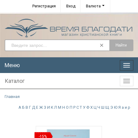
Регистрация
Вход
Валюта
Найти
Меню
Меню
Каталог
Катал
Главная
А
Б
В
Г
Д
Е
Ж
З
И
К
Л
М
Н
О
П
Р
С
Т
У
Ф
Х
Ц
Ч
Ш
Щ
Э
Ю
Я
а
и
р
-15%