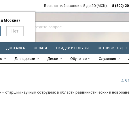
Бесплатный звонок с 8 до 20 (МСК):
8 (800) 2
од
Москва
?
ДОСТАВКА
ОПЛАТА
СКИДКИ И БОНУСЫ
ОПТОВЫЙ ОТДЕЛ
во
Для церкви
Диски
Обучение
Служения
А
Б
р
– старший научный сотрудник в области раввинистических и новозаве