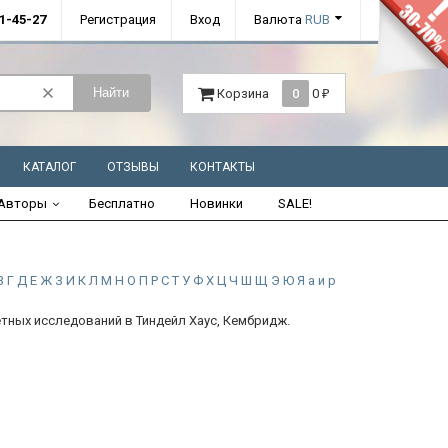
01-45-27
Регистрация
Вход
Валюта
RUB
Найти
Корзина
0
0
₽
КАТАЛОГ
ОТЗЫВЫ
КОНТАКТЫ
Авторы
Бесплатно
Новинки
SALE!
В
Г
Д
Е
Ж
З
И
К
Л
М
Н
О
П
Р
С
Т
У
Ф
Х
Ц
Ч
Ш
Щ
Э
Ю
Я
а
и
р
тных исследований в Тиндейл Хаус, Кембридж.