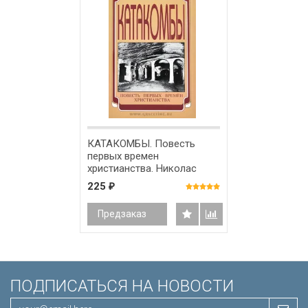
КАТАКОМБЫ. Повесть
первых времен
христианства. Николас
Уайзмен
225
₽
Предзаказ
ПОДПИСАТЬСЯ НА НОВОСТИ