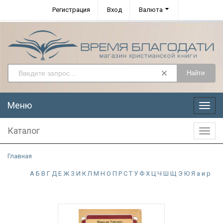
Регистрация
Вход
Валюта
Найти
Меню
Меню
Каталог
Катал
Главная
А
Б
В
Г
Д
Е
Ж
З
И
К
Л
М
Н
О
П
Р
С
Т
У
Ф
Х
Ц
Ч
Ш
Щ
Э
Ю
Я
а
и
р