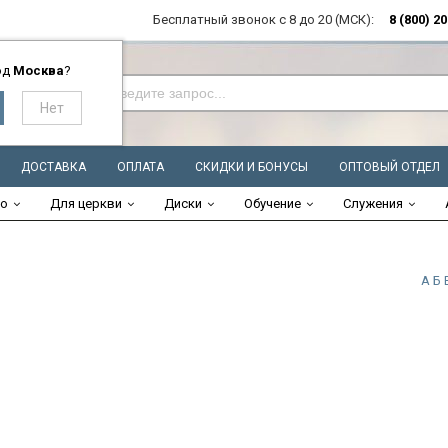
Бесплатный звонок с 8 до 20 (МСК):
8 (800) 2
од
Москва
?
ДОСТАВКА
ОПЛАТА
СКИДКИ И БОНУСЫ
ОПТОВЫЙ ОТДЕЛ
во
Для церкви
Диски
Обучение
Служения
А
Б