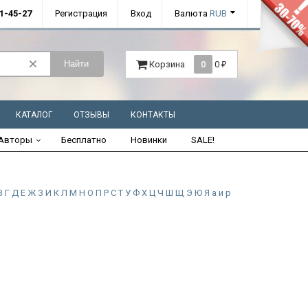
01-45-27
Регистрация
Вход
Валюта
RUB
Найти
Корзина
0
0
₽
КАТАЛОГ
ОТЗЫВЫ
КОНТАКТЫ
Авторы
Бесплатно
Новинки
SALE!
В
Г
Д
Е
Ж
З
И
К
Л
М
Н
О
П
Р
С
Т
У
Ф
Х
Ц
Ч
Ш
Щ
Э
Ю
Я
а
и
р