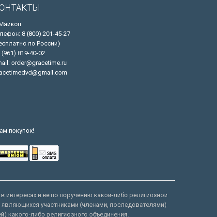
ОНТАКТЫ
 Майкоп
лефон: 8 (800) 201-45-27
есплатно по России)
 (961) 819-40-02
ail: order@gracetime.ru
acetimedvd@gmail.com
ам покупок!
 в интересах и не по поручению какой-либо религиозной
е являющихся участниками (членами, последователями)
ей) какого-либо религиозного объединения.