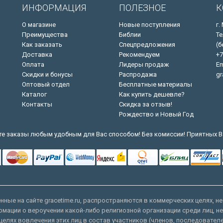
ИНФОРМАЦИЯ
ПОЛЕЗНОЕ
К
О магазине
Новые поступления
г.
Преимущества
Библии
Те
Как заказать
Спецпредложения
(б
Доставка
Рекомендуем
+7
Оплата
Лидеры продаж
Em
Скидки и бонусы
Распродажа
gr
Оптовый отдел
Бесплатные материалы
Каталог
Как купить дешевле?
Контакты
Скидка за отзыв!
Рождество и Новый Год
е заказы любым удобным для Вас способом! Без комиссии! Приятных В
ные на сайте gracetime.ru, распространяются в коммерческих целях, не
рмации о вероучении какой-либо религиозной организации среди лиц, н
целях вовлечения этих лиц в состав участников (членов, последовател