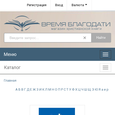
Регистрация
Вход
Валюта
Найти
Меню
Меню
Каталог
Катал
Главная
А
Б
В
Г
Д
Е
Ж
З
И
К
Л
М
Н
О
П
Р
С
Т
У
Ф
Х
Ц
Ч
Ш
Щ
Э
Ю
Я
а
и
р