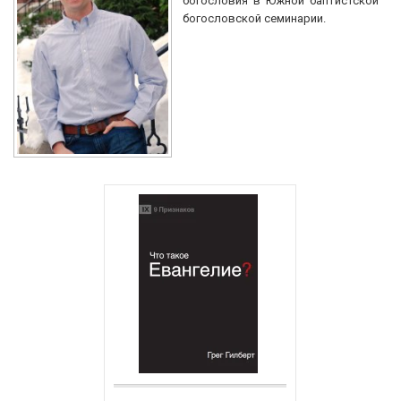
богословия в Южной баптистской
богословской семинарии.