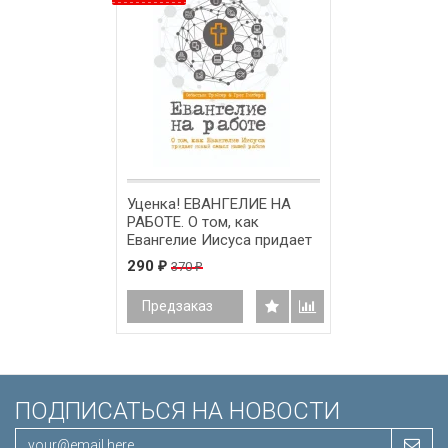
Уценка! ЕВАНГЕЛИЕ НА
РАБОТЕ. О том, как
Евангелие Иисуса придает
новый смысл нашей
290
370
₽
₽
работе. Себастьян Трейтер
и Грег Гилберт
Предзаказ
ПОДПИСАТЬСЯ НА НОВОСТИ