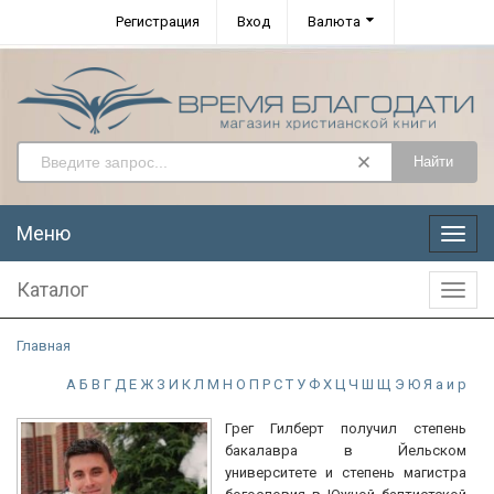
Регистрация
Вход
Валюта
Найти
Меню
Меню
Каталог
Катал
Главная
А
Б
В
Г
Д
Е
Ж
З
И
К
Л
М
Н
О
П
Р
С
Т
У
Ф
Х
Ц
Ч
Ш
Щ
Э
Ю
Я
а
и
р
Грег Гилберт получил степень
бакалавра в Йельском
университете и степень магистра