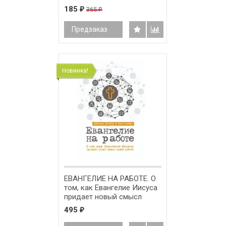
185
365
₽
₽
Предзаказ
Новинка!
ЕВАНГЕЛИЕ НА РАБОТЕ. О
том, как Евангелие Иисуса
придает новый смысл
нашей работе. Себастьян
495
₽
Трейтер и Грег Гилберт