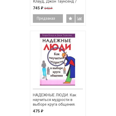
Клауд, Джон Таунсенд /
твердый переплет/
745
940
₽
₽
Предзаказ
НАДЕЖНЫЕ ЛЮДИ. Как
научиться мудрости в
выборе круга общения.
Джон Таунсенд и Генри
475
₽
Клауд