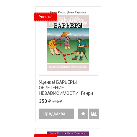
Уценка!
Уценка! БАРЬЕРЫ.
ОБРЕТЕНИЕ
НЕЗАВИСИМОСТИ. Генри
Клауд, Джон Таунсенд /
350
745
₽
₽
твердый переплет/
Предзаказ