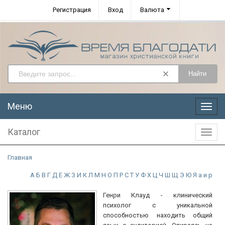
Регистрация
Вход
Валюта
Найти
Меню
Меню
Каталог
Катал
Главная
А
Б
В
Г
Д
Е
Ж
З
И
К
Л
М
Н
О
П
Р
С
Т
У
Ф
Х
Ц
Ч
Ш
Щ
Э
Ю
Я
а
и
р
Генри Клауд - клинический
психолог с уникальной
способностью находить общий