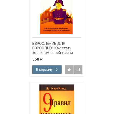
ВЗРОСЛЕНИЕ ДЛЯ
ВЗРОСЛЫХ. Как стать
хозяином своей жизни,
чтобы не испортить ее
550
₽
окончательно. Джон
Таунсенд и Генри Клауд
В корзину