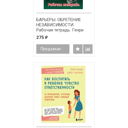
БАРЬЕРЫ. ОБРЕТЕНИЕ
НЕЗАВИСИМОСТИ.
Рабочая тетрадь. Генри
Клауд, Джон Таунсенд
275
₽
Предзаказ