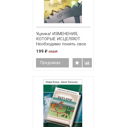
Уценка! ИЗМЕНЕНИЯ,
КОТОРЫЕ ИСЦЕЛЯЮТ.
Необходимо понять свое
прошлое, чтобы
199
410
₽
₽
обеспечить себе здоровое
будущее. Генри Клауд
Предзаказ