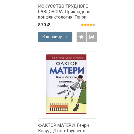
ИСКУССТВО ТРУДНОГО
РАЗГОВОРА. Прикладная
конфликтология. Генри
Клауд, Джон Таунсенд
870
₽
В корзину
ФАКТОР МАТЕРИ. Генри
Клауд, Джон Таунсенд