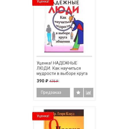
Уценка!
Уценка! НАДЕЖНЫЕ
ЛЮДИ. Как научиться
мудрости в выборе круга
общения. Джон Таунсенд и
390
475
₽
₽
Генри Клауд
Предзаказ
Уценка!