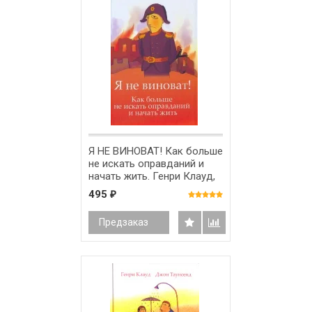
Я НЕ ВИНОВАТ! Как больше
не искать оправданий и
начать жить. Генри Клауд,
Джон Таунсенд
495
₽
Предзаказ