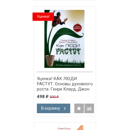
Уценка!
Уценка! КАК ЛЮДИ
РАСТУТ. Основы духовного
роста. Генри Клауд, Джон
Таунсенд
498
590
₽
₽
В корзину