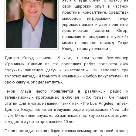
язык с аудиторией. Опираясь на
свой широкий опыт в частной
практике, консалтинге, средствах
массовой информации, Генри
упрощает жизнь и дает понятные,
практические советы. Юмор,
понимание и попадание в «нужный»
момент сделало подход Генри
Клауда таким успешным.
Доктор Клауд написал 19 книг, в том числе бестселлер
«Границы». Одними из его последних работ являются «Как
получить заветную дату» и «Честность». Он завоевал три
золотых награды и грамоту в номинации «Выбор покупателей» за
свою книгу «Бог сделает путь».
Генри Клауд часто появляется в различных радио и
телевизионных программах, включая «FOX News». Он пишет
статьи для многих изданий, таких как «The Los Angeles Times».
Доктор Клауд является ведущим радио программы «New Life
Live». Миллионы слушателей извлекают пользу из его остроумия
и мудрости уже на протяжении 10 лет.
Генри проводит сотни общественных семинаров по всей стране,