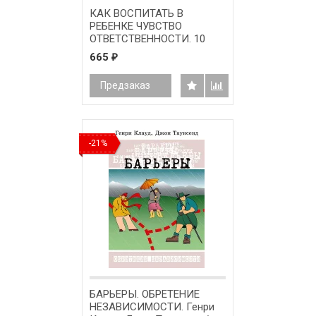
КАК ВОСПИТАТЬ В
РЕБЕНКЕ ЧУВСТВО
ОТВЕТСТВЕННОСТИ. 10
принципов, которые
665
₽
должен знать каждый
родитель. Генри Клауд,
Предзаказ
Джон Таунсенд
-21%
БАРЬЕРЫ. ОБРЕТЕНИЕ
НЕЗАВИСИМОСТИ. Генри