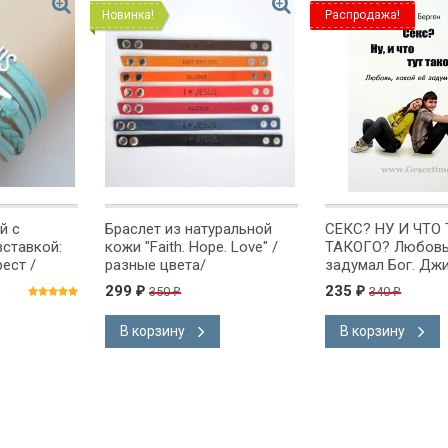
Новинка!
Распродажа!
й с
Браслет из натуральной
СЕКС? НУ И ЧТО 
вставкой:
кожи "Faith. Hope. Love" /
ТАКОГО? Любовь,
рест /
разные цвета/
задумал Бог. Дж
299
235
350
340
₽
₽
₽
₽
В корзину
В корзину