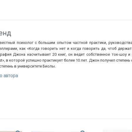
енд
вестный психолог с большим опытом частной практики, руководства
еллерами, как «Когда говорить нет и когда говорить да, чтоб держа
графия Джона насчитывает 20 книг, он ведет собственное ток-шоу и
West», в которой успешно практикует более 10 лет. Джон получил степе
степень в университете Биолы.
о автора