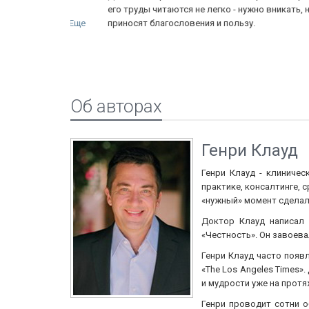
екоторыми
его труды читаются не легко - нужно вникать, но они
м, всё...
Еще
приносят благословения и пользу.
Об авторах
Генри Клауд
Генри Клауд - клиничес
практике, консалтинге, 
«нужный» момент сделал
Доктор Клауд написал 
«Честность». Он завоева
Генри Клауд часто появ
«The Los Angeles Times»
и мудрости уже на протя
Генри проводит сотни о