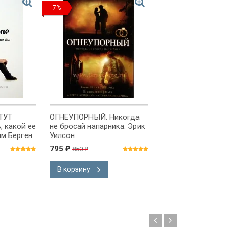
-7%
ТУТ
ОГНЕУПОРНЫЙ. Никогда
ПЛАН ПОБЕДЫ. П
 какой ее
не бросай напарника. Эрик
ежедневного чтен
им Берген
Уилсон
Библии
795
98
850
₽
₽
₽
В корзину
В корзину