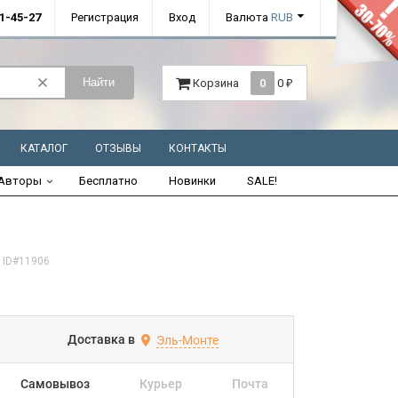
01-45-27
Регистрация
Вход
Валюта
RUB
Найти
Корзина
0
0
₽
КАТАЛОГ
ОТЗЫВЫ
КОНТАКТЫ
Авторы
Бесплатно
Новинки
SALE!
ID#11906
Доставка в
Эль-Монте
Самовывоз
Курьер
Почта