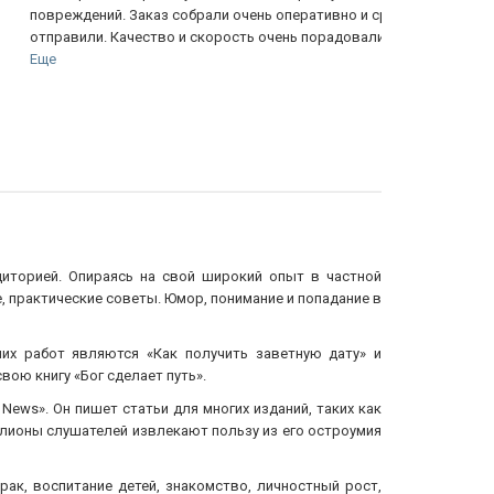
вреждений. Заказ собрали очень оперативно и сразу
увлекательн
правили. Качество и скорость очень порадовали....
интересна и т
е
диторией. Опираясь на свой широкий опыт в частной
, практические советы. Юмор, понимание и попадание в
них работ являются «Как получить заветную дату» и
вою книгу «Бог сделает путь».
ews». Он пишет статьи для многих изданий, таких как
иллионы слушателей извлекают пользу из его остроумия
ак, воспитание детей, знакомство, личностный рост,