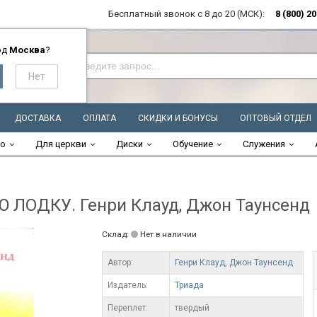
Бесплатный звонок с 8 до 20 (МСК):
8 (800) 2
од
Москва
?
ДОСТАВКА
ОПЛАТА
СКИДКИ И БОНУСЫ
ОПТОВЫЙ ОТДЕЛ
во
Для церкви
Диски
Обучение
Служения
ЛОДКУ. Генри Клауд, Джон Таунсенд
Склад:
Нет в наличии
Автор:
Генри Клауд,
Джон Таунсенд
Издатель:
Триада
Переплет:
твердый