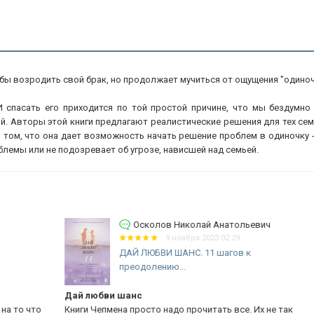
обы возродить свой брак, но продолжает мучиться от ощущения "одино
И спасать его приходится по той простой причине, что мы бездумн
 Авторы этой книги предлагают реалистические решения для тех сем
 том, что она дает возможность начать решение проблем в одиночку - 
блемы или не подозревает об угрозе, нависшей над семьей.
Осколов Николай Анатольевич
9 ноября 2023 02:29
ДАЙ ЛЮБВИ ШАНС. 11 шагов к
преодолению...
Дай любви шанс
Ка
что
Книги Чепмена просто надо прочитать все. Их не так
Кн