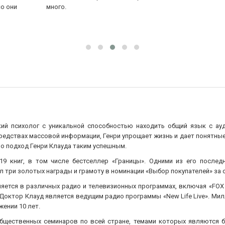
много.
по
от
Ещ
кий психолог с уникальной способностью находить общий язык с ау
средствах массовой информации, Генри упрощает жизнь и дает понятные
о подход Генри Клауда таким успешным.
19 книг, в том числе бестселлер «Границы». Одними из его послед
л три золотых награды и грамоту в номинации «Выбор покупателей» за с
ляется в различных радио и телевизионных программах, включая «FOX N
. Доктор Клауд является ведущим радио программы «New Life Live». М
жении 10 лет.
бщественных семинаров по всей стране, темами которых являются бр