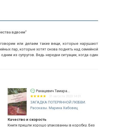
чества вдвоем"
о говорим или делаем такие вещи, которые нарушают
ейных пар, которые хотят снова поднять над семейной
одним из супругов. Ведь нередки ситуации, когда один
Рахацевич Тамара...
31 августа 2023 14:01
ЗАГАДКА ПОТЕРЯННОЙ ЛЮБВИ.
Рассказы. Марина Хабовец
чество и скорость
Радость...
иги пришли хорошо упакованны в коробку. Без
Харольд Сейл