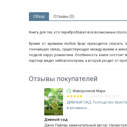
Обзор
Отзывы (0)
Книга для тех, кто перебробовал все возможные спос
Время от времени любой брак приходится спасать. 
тончайшую связь, существующую между мужем и женой.
лодкой парус романтики. Особенность книги состоит в
партнер видит неблагополучие, а второй уходит от про
Отзывы покупателей
Жаворонков Марк
11 декабря 2023 22:23
НКА
ДИВНЫЙ САД. Господство Христа
в интимных...
Дивный сад
амотный
Джон Пайпер замечательный автор. Несмотря на то 