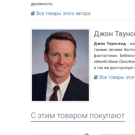
духовность.
Все товары этого автора
Джон Таунс
Джон Таунсенд
- из
такими своими бестс
фантастики». Библио
«Minirth-Meier Clinic
а так же докторскую 
Все товары этог
C этим товаром покупают