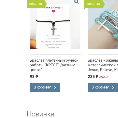
Новинка!
Новинка!
ЛЮБВИ. Как
Браслет плетенный ручной
Браслет кожаны
вь вашему
работы "КРЕСТ" /разные
металлической 
цвета/
Jesus, Believe, К
разные цвета/
98
235
292
₽
₽
₽
В корзину
В корзину
Новинки