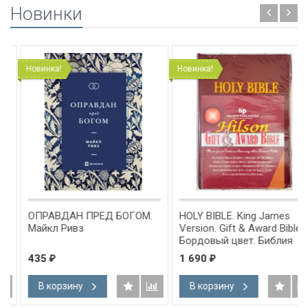
Новинки
Новинка!
Новинка!
ОПРАВДАН ПРЕД БОГОМ.
HOLY BIBLE. King James
Майкл Ривз
Version. Gift & Award Bible.
Бордовый цвет. Библия
Короля Иакова на
435
1 690
₽
₽
английском языке.
Словарь, карты, закладка,
В корзину
В корзину
подарочная вкладка, слова
Иисуса выделены красным