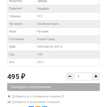
Издатель:
Триада
Переплет:
твердый
Cтраниц:
313
Тип книги:
Печатная книга
Язык:
Русский
Состояние:
Новый товар
ISBN:
978-5-86181-391-4
Год:
135
Вес:
315 г
495
₽
Сообщить о поступлении
Добавить в отложенные покупки
Добавить к сравнению товаров