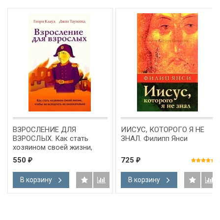
ВЗРОСЛЕНИЕ ДЛЯ
ИИСУС, КОТОРОГО Я НЕ
ВЗРОСЛЫХ. Как стать
ЗНАЛ. Филипп Янси
хозяином своей жизни,
чтобы не испортить ее
550
725
₽
₽
окончательно. Джон
Таунсенд и Генри Клауд
В корзину
В корзину