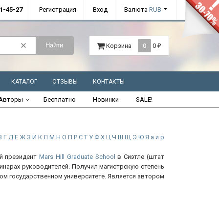
01-45-27
Регистрация
Вход
Валюта
RUB
Найти
Корзина
0
0
₽
КАТАЛОГ
ОТЗЫВЫ
КОНТАКТЫ
Авторы
Бесплатно
Новинки
SALE!
В
Г
Д
Е
Ж
З
И
К
Л
М
Н
О
П
Р
С
Т
У
Ф
Х
Ц
Ч
Ш
Щ
Э
Ю
Я
а
и
р
ий президент
Mars Hill Graduate School
в Сиэтле (штат
инарах руководителей. Получил магистрскую степень
ком государственном университете. Является автором