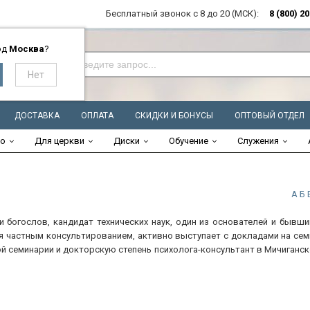
Бесплатный звонок с 8 до 20 (МСК):
8 (800) 2
од
Москва
?
ДОСТАВКА
ОПЛАТА
СКИДКИ И БОНУСЫ
ОПТОВЫЙ ОТДЕЛ
во
Для церкви
Диски
Обучение
Служения
А
Б
и богослов, кандидат технических наук, один из основателей и бывш
я частным консультированием, активно выступает с докладами на сем
й семинарии и докторскую степень психолога-консультант в Мичиганс