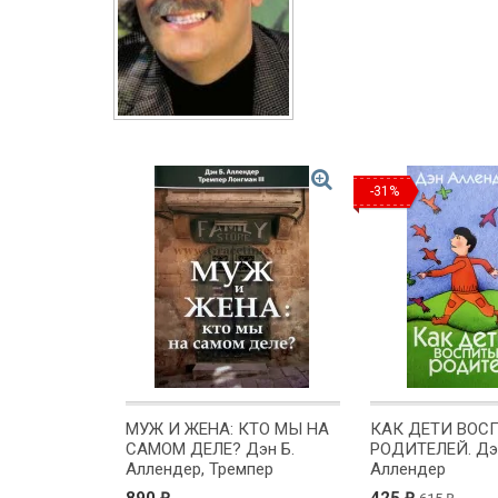
-31%
МУЖ И ЖЕНА: КТО МЫ НА
КАК ДЕТИ ВО
САМОМ ДЕЛЕ? Дэн Б.
РОДИТЕЛЕЙ. Дэ
Аллендер, Тремпер
Аллендер
Лонгман III
₽
₽