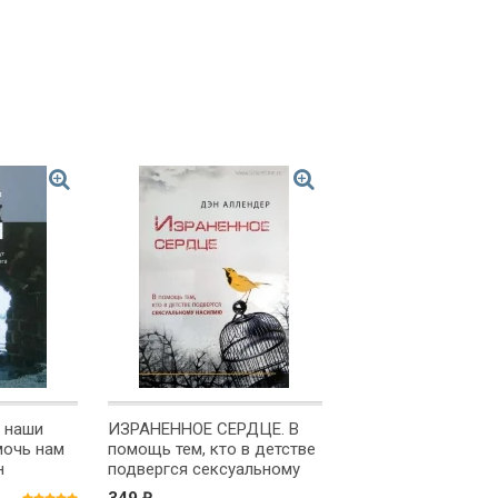
 наши
ИЗРАНЕННОЕ СЕРДЦЕ. В
мочь нам
помощь тем, кто в детстве
н
подвергся сексуальному
насилию. Дэн Аллендер
₽