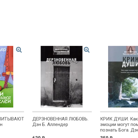
СПИТЫВАЮТ
ДЕРЗНОВЕННАЯ ЛЮБОВЬ.
КРИК ДУШИ. Как
н
Дэн Б. Аллендер
эмоции могут по
познать Бога. Дэ
Аллендер
₽
₽