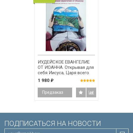
ИУДЕЙСКОЕ ЕВАНГЕЛИЕ
ОТ ИОАННА. Открывая для
себя Иисуса, Царя всего
Израиля. Элияху Лизоркин
1 980
₽
Предзаказ
ПОДПИСАТЬСЯ НА НОВОСТИ