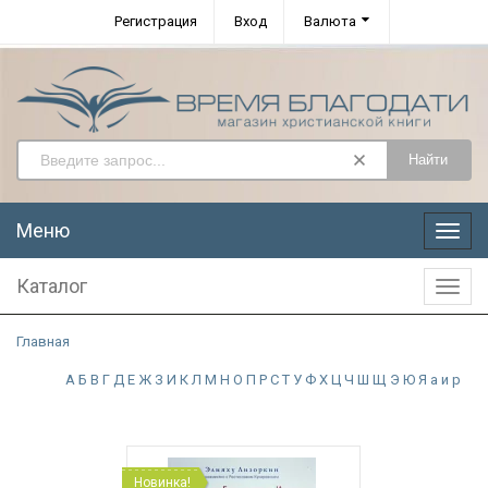
Регистрация
Вход
Валюта
Найти
Меню
Меню
Каталог
Катал
Главная
А
Б
В
Г
Д
Е
Ж
З
И
К
Л
М
Н
О
П
Р
С
Т
У
Ф
Х
Ц
Ч
Ш
Щ
Э
Ю
Я
а
и
р
Новинка!