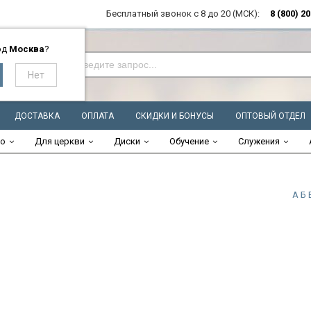
Бесплатный звонок с 8 до 20 (МСК):
8 (800) 2
од
Москва
?
ДОСТАВКА
ОПЛАТА
СКИДКИ И БОНУСЫ
ОПТОВЫЙ ОТДЕЛ
во
Для церкви
Диски
Обучение
Служения
А
Б