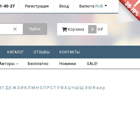
01-45-27
Регистрация
Вход
Валюта
RUB
Найти
Корзина
0
0
₽
КАТАЛОГ
ОТЗЫВЫ
КОНТАКТЫ
Авторы
Бесплатно
Новинки
SALE!
В
Г
Д
Е
Ж
З
И
К
Л
М
Н
О
П
Р
С
Т
У
Ф
Х
Ц
Ч
Ш
Щ
Э
Ю
Я
а
и
р