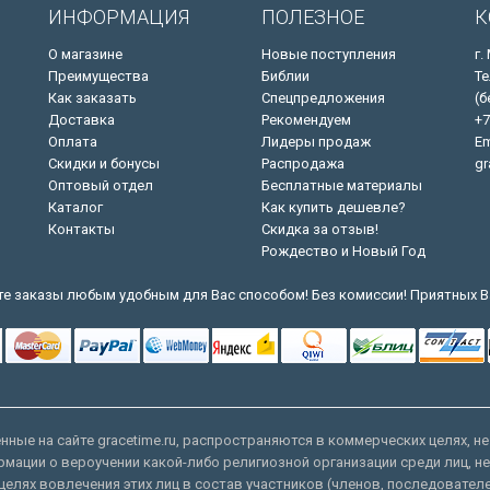
ИНФОРМАЦИЯ
ПОЛЕЗНОЕ
К
О магазине
Новые поступления
г.
Преимущества
Библии
Те
Как заказать
Спецпредложения
(б
Доставка
Рекомендуем
+7
Оплата
Лидеры продаж
Em
Скидки и бонусы
Распродажа
gr
Оптовый отдел
Бесплатные материалы
Каталог
Как купить дешевле?
Контакты
Скидка за отзыв!
Рождество и Новый Год
е заказы любым удобным для Вас способом! Без комиссии! Приятных В
ные на сайте gracetime.ru, распространяются в коммерческих целях, не
рмации о вероучении какой-либо религиозной организации среди лиц, н
целях вовлечения этих лиц в состав участников (членов, последовател