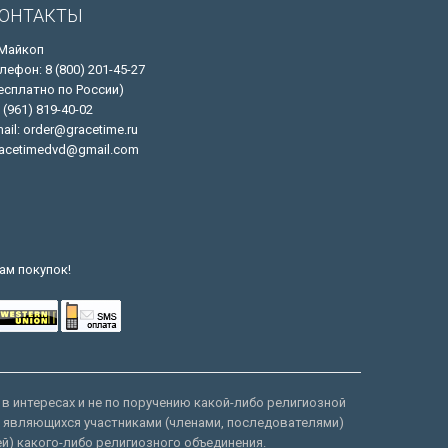
ОНТАКТЫ
 Майкоп
лефон: 8 (800) 201-45-27
есплатно по России)
 (961) 819-40-02
ail: order@gracetime.ru
acetimedvd@gmail.com
ам покупок!
 в интересах и не по поручению какой-либо религиозной
е являющихся участниками (членами, последователями)
ей) какого-либо религиозного объединения.