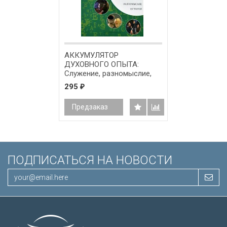
АККУМУЛЯТОР
ДУХОВНОГО ОПЫТА:
Служение, разномыслие,
история. Михаил
295
₽
Чернявский
Предзаказ
ПОДПИСАТЬСЯ НА НОВОСТИ