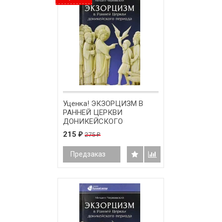
Уценка! ЭКЗОРЦИЗМ В
РАННЕЙ ЦЕРКВИ
ДОНИКЕЙСКОГО
ПЕРИОДА. Михаил
215
275
₽
₽
Чернявский
Предзаказ