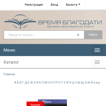
Регистрация
Вход
Валюта
Найти
Меню
Меню
Каталог
Катал
Главная
А
Б
В
Г
Д
Е
Ж
З
И
К
Л
М
Н
О
П
Р
С
Т
У
Ф
Х
Ц
Ч
Ш
Щ
Э
Ю
Я
а
и
р
Уценка!