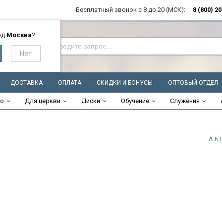
Бесплатный звонок с 8 до 20 (МСК):
8 (800) 2
од
Москва
?
ДОСТАВКА
ОПЛАТА
СКИДКИ И БОНУСЫ
ОПТОВЫЙ ОТДЕЛ
во
Для церкви
Диски
Обучение
Служения
А
Б