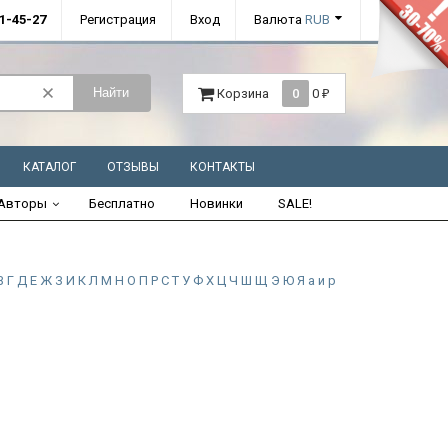
01-45-27
Регистрация
Вход
Валюта
RUB
Найти
Корзина
0
0
₽
КАТАЛОГ
ОТЗЫВЫ
КОНТАКТЫ
Авторы
Бесплатно
Новинки
SALE!
В
Г
Д
Е
Ж
З
И
К
Л
М
Н
О
П
Р
С
Т
У
Ф
Х
Ц
Ч
Ш
Щ
Э
Ю
Я
а
и
р