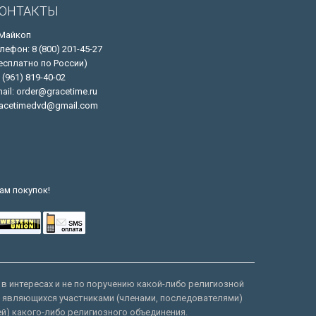
ОНТАКТЫ
 Майкоп
лефон: 8 (800) 201-45-27
есплатно по России)
 (961) 819-40-02
ail: order@gracetime.ru
acetimedvd@gmail.com
ам покупок!
 в интересах и не по поручению какой-либо религиозной
е являющихся участниками (членами, последователями)
ей) какого-либо религиозного объединения.