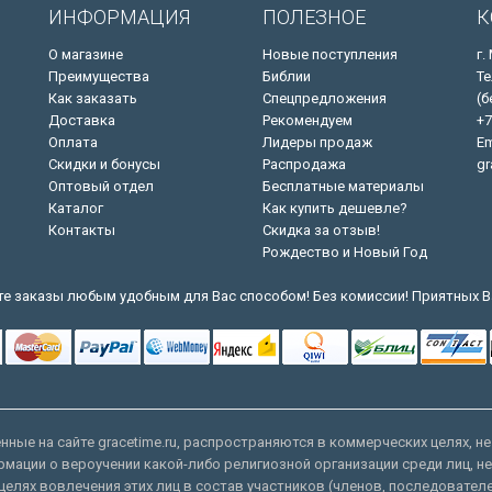
ИНФОРМАЦИЯ
ПОЛЕЗНОЕ
К
О магазине
Новые поступления
г.
Преимущества
Библии
Те
Как заказать
Спецпредложения
(б
Доставка
Рекомендуем
+7
Оплата
Лидеры продаж
Em
Скидки и бонусы
Распродажа
gr
Оптовый отдел
Бесплатные материалы
Каталог
Как купить дешевле?
Контакты
Скидка за отзыв!
Рождество и Новый Год
е заказы любым удобным для Вас способом! Без комиссии! Приятных В
ные на сайте gracetime.ru, распространяются в коммерческих целях, не
рмации о вероучении какой-либо религиозной организации среди лиц, н
целях вовлечения этих лиц в состав участников (членов, последовател