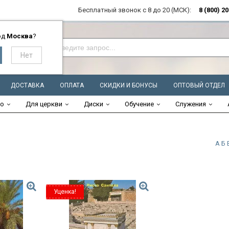
Бесплатный звонок с 8 до 20 (МСК):
8 (800) 2
од
Москва
?
ДОСТАВКА
ОПЛАТА
СКИДКИ И БОНУСЫ
ОПТОВЫЙ ОТДЕЛ
во
Для церкви
Диски
Обучение
Служения
А
Б
Уценка!