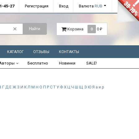
01-45-27
Регистрация
Вход
Валюта
RUB
Найти
Корзина
0
0
₽
КАТАЛОГ
ОТЗЫВЫ
КОНТАКТЫ
Авторы
Бесплатно
Новинки
SALE!
В
Г
Д
Е
Ж
З
И
К
Л
М
Н
О
П
Р
С
Т
У
Ф
Х
Ц
Ч
Ш
Щ
Э
Ю
Я
а
и
р