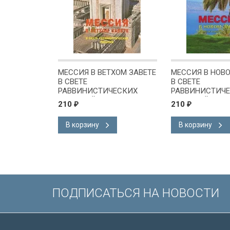
МЕССИЯ В ВЕТХОМ ЗАВЕТЕ
МЕССИЯ В НОВО
В СВЕТЕ
В СВЕТЕ
РАВВИНИСТИЧЕСКИХ
РАВВИНИСТИЧ
ПИСАНИЙ. Ристо Сантала
ПИСАНИЙ. Рист
210
210
₽
₽
В корзину
В корзину
ПОДПИСАТЬСЯ НА НОВОСТИ