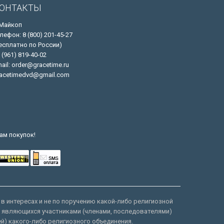
ОНТАКТЫ
 Майкоп
лефон: 8 (800) 201-45-27
есплатно по России)
 (961) 819-40-02
ail: order@gracetime.ru
acetimedvd@gmail.com
ам покупок!
 в интересах и не по поручению какой-либо религиозной
е являющихся участниками (членами, последователями)
ей) какого-либо религиозного объединения.