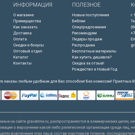
ИНФОРМАЦИЯ
ПОЛЕЗНОЕ
К
О магазине
Новые поступления
г.
Преимущества
Библии
Те
Как заказать
Спецпредложения
(б
Доставка
Рекомендуем
+7
Оплата
Лидеры продаж
Em
Скидки и бонусы
Распродажа
gr
Оптовый отдел
Бесплатные материалы
Каталог
Как купить дешевле?
Контакты
Скидка за отзыв!
Рождество и Новый Год
е заказы любым удобным для Вас способом! Без комиссии! Приятных В
ные на сайте gracetime.ru, распространяются в коммерческих целях, не
рмации о вероучении какой-либо религиозной организации среди лиц, н
целях вовлечения этих лиц в состав участников (членов, последовател