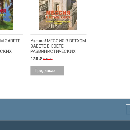
М ЗАВЕТЕ
Уценка! МЕССИЯ В ВЕТХОМ
ЗАВЕТЕ В СВЕТЕ
ЕСКИХ
РАВВИНИСТИЧЕСКИХ
о Сантала
ПИСАНИЙ. Ристо Сантала
130
210
₽
₽
Предзаказ