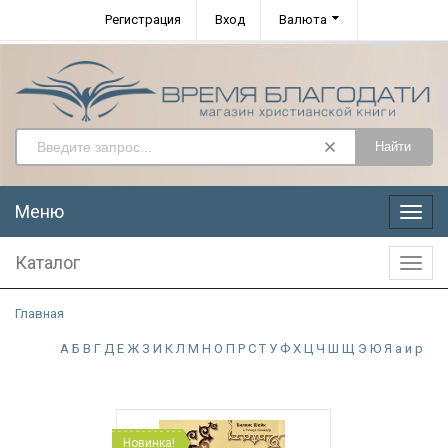
Регистрация
Вход
Валюта
Найти
Меню
Меню
Каталог
Катал
Главная
А
Б
В
Г
Д
Е
Ж
З
И
К
Л
М
Н
О
П
Р
С
Т
У
Ф
Х
Ц
Ч
Ш
Щ
Э
Ю
Я
а
и
р
Новинка!