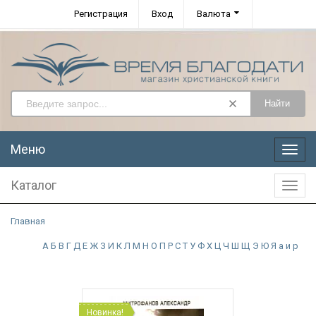
Регистрация
Вход
Валюта
Найти
Меню
Меню
Каталог
Катал
Главная
А
Б
В
Г
Д
Е
Ж
З
И
К
Л
М
Н
О
П
Р
С
Т
У
Ф
Х
Ц
Ч
Ш
Щ
Э
Ю
Я
а
и
р
Новинка!