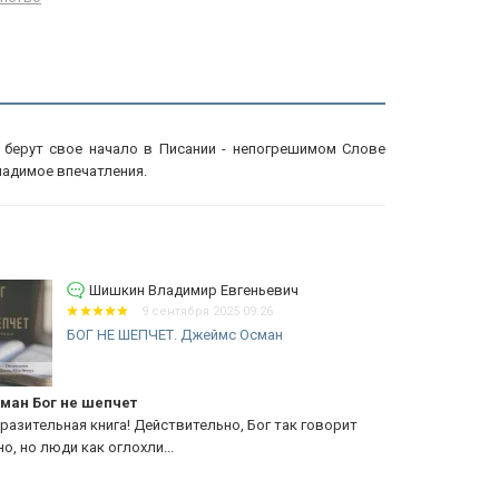
 берут свое начало в Писании - непогрешимом Слове
ладимое впечатления.
Шишкин Владимир Евгеньевич
9 сентября 2025 09:26
БОГ НЕ ШЕПЧЕТ. Джеймс Осман
И
К
ман Бог не шепчет
Иисус прот
разительная книга! Действительно, Бог так говорит
. Крейг очен
но, но люди как оглохли...
диспутов, у 
книги очень 