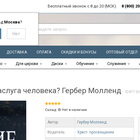
Бесплатный звонок с 8 до 20 (МСК):
8 (800) 2
од
Москва
?
ДОСТАВКА
ОПЛАТА
СКИДКИ И БОНУСЫ
ОПТОВЫЙ ОТДЕЛ
во
Для церкви
Диски
Обучение
Служения
аслуга человека? Гербер Молленд
ID#7130
Склад:
Нет в наличии
Автор:
Гербер Молленд
Издатель:
Христ. просвещение