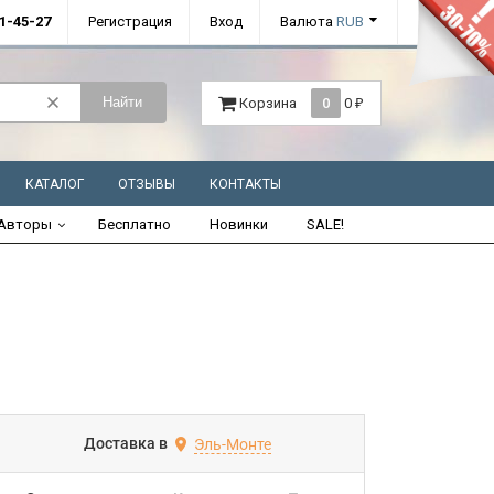
01-45-27
Регистрация
Вход
Валюта
RUB
Найти
Корзина
0
0
₽
КАТАЛОГ
ОТЗЫВЫ
КОНТАКТЫ
Авторы
Бесплатно
Новинки
SALE!
Доставка в
Эль-Монте