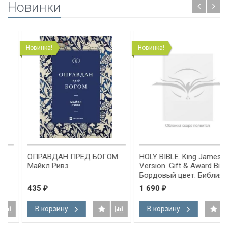
Новинки
Новинка!
Новинка!
ОПРАВДАН ПРЕД БОГОМ.
HOLY BIBLE. King James
Майкл Ривз
Version. Gift & Award Bible.
Бордовый цвет. Библия
Короля Иакова на
435
1 690
₽
₽
английском языке.
Словарь, карты, закладка,
В корзину
В корзину
подарочная вкладка, слова
Иисуса выделены красным