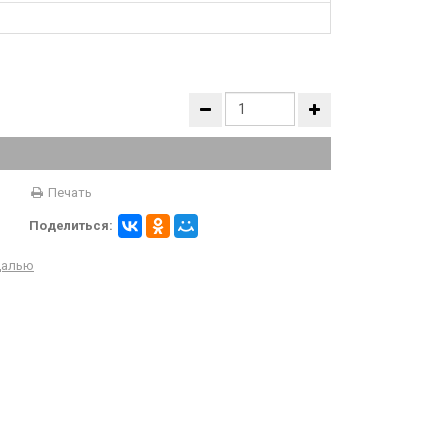
Печать
Поделиться:
далью