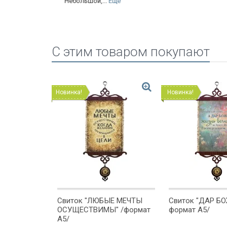
Небольшой,...
Еще
C этим товаром покупают
Новинка!
Новинка!
ВЬ НЕ
Свиток "ЛЮБЫЕ МЕЧТЫ
Свиток "ДАР БО
ормат А5/
ОСУЩЕСТВИМЫ" /формат
формат А5/
А5/