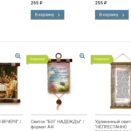
255
255
₽
₽
В корзину
В корзину
Новинка!
Новинка!
 ВЕЧЕРЯ" /
Свиток "БОГ НАДЕЖДЫ" /
Удлиненный свит
формат А4/
"НЕПРЕСТАННО