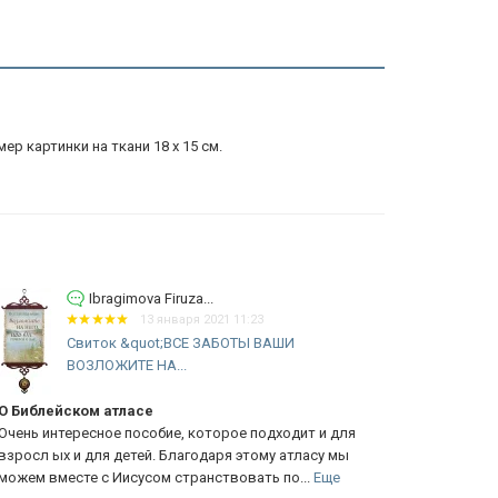
ер картинки на ткани 18 х 15 см.
Ibragimova Firuza...
13 января 2021 11:23
Свиток &quot;ВСЕ ЗАБОТЫ ВАШИ
С
ВОЗЛОЖИТЕ НА...
Ж
Библейском атласе
О сувенира
ень интересное пособие, которое подходит и для
В Вашем мага
росл ых и для детей. Благодаря этому атласу мы
сувениров, в
жем вместе с Иисусом странствовать по...
Еще
прекрасный 