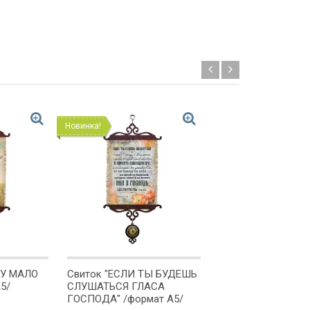
Новинка!
Новинка!
КУ МАЛО
Свиток "ЕСЛИ ТЫ БУДЕШЬ
Свиток "ДОБРЫЙ
5/
СЛУШАТЬСЯ ГЛАСА
ПРИОБРЕТАЕТ
ГОСПОДА" /формат А5/
БЛАГОВОЛЕНИЕ" /