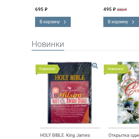
С ОТ ЛЮБВИ
мат
695
495
550
₽
₽
₽
В корзину
В корзину
Новинки
Новинка!
Новинка!
ng James
HOLY BIBLE. King James
Открытка одинар