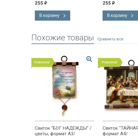
255
255
₽
₽
В корзину
В корзину
Похожие товары
Новинка!
Новинка!
иток
Свиток "БОГ НАДЕЖДЫ" /
Свиток "ТАЙНАЯ
ЖЕТ
цветы, формат А3/
формат А4/