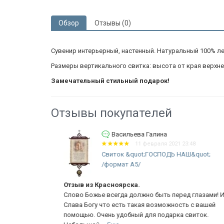
Обзор
Отзывы (0)
Сувенир интерьерный, настенный. Натуральный 100% лен.
Размеры вертикального свитка: высота от края верхнего 
Замечательный стильный подарок!
Отзывы покупателей
Васильева Галина
11 февраля 2021 23:48
Свиток &quot;ГОСПОДЬ НАШ&quot;
/формат А5/
Отзыв из Красноярска.
нно сделано!
Слово Божье всегда должно быть перед глазами! И
сть сборки и
Слава Богу что есть такая возможность с вашей
...
Еще
помощью. Очень удобный для подарка свиток.