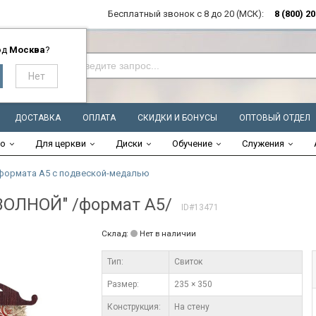
Бесплатный звонок с 8 до 20 (МСК):
8 (800) 2
од
Москва
?
ДОСТАВКА
ОПЛАТА
СКИДКИ И БОНУСЫ
ОПТОВЫЙ ОТДЕЛ
во
Для церкви
Диски
Обучение
Служения
формата А5 с подвеской-медалью
ОЛНОЙ" /формат А5/
ID#13471
Склад:
Нет в наличии
Тип:
Свиток
Размер:
235 × 350
Конструкция:
На стену