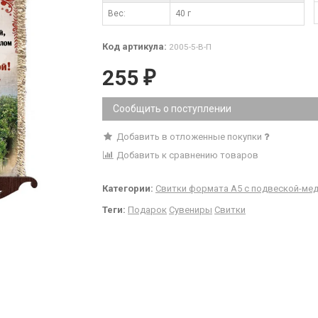
Вес:
40 г
Код артикула:
2005-5-В-П
255
₽
Сообщить о поступлении
Добавить в отложенные покупки
Добавить к сравнению товаров
Категории:
Свитки формата А5 с подвеской-ме
Теги:
Подарок
Сувениры
Свитки