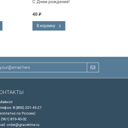
С Днем рождения!
С Днем рождения!
40
40
₽
₽
В корзину
В корзину
ОНТАКТЫ
 Майкоп
лефон: 8 (800) 201-45-27
есплатно по России)
 (961) 819-40-02
ail: order@gracetime.ru