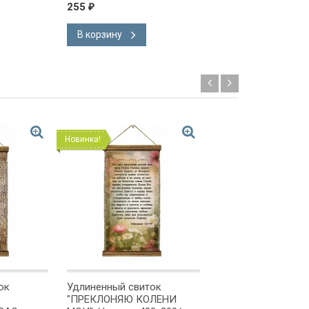
А5/
255
255
₽
₽
В корзину
В корзину
Новинка!
Новинка!
ок
Удлиненный свиток
Удлиненный свито
"ПРЕКЛОНЯЮ КОЛЕНИ
"МОЛИТВА