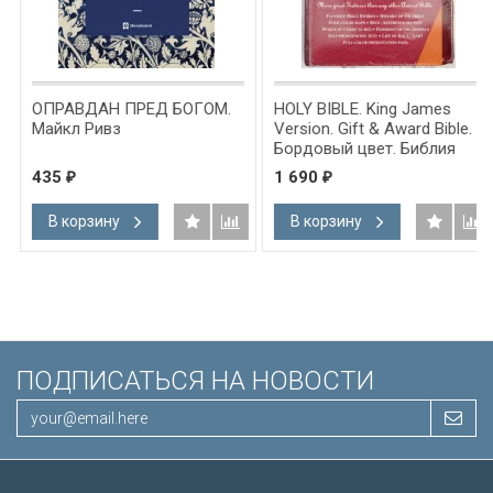
ОПРАВДАН ПРЕД БОГОМ.
HOLY BIBLE. King James
Майкл Ривз
Version. Gift & Award Bible.
Бордовый цвет. Библия
Короля Иакова на
435
1 690
₽
₽
английском языке.
Словарь, карты, закладка,
В корзину
В корзину
подарочная вкладка, слова
Иисуса выделены красным
/200х140/
ПОДПИСАТЬСЯ НА НОВОСТИ