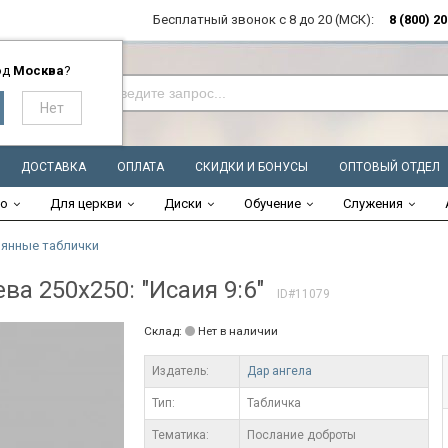
Бесплатный звонок с 8 до 20 (МСК):
8 (800) 2
од
Москва
?
ДОСТАВКА
ОПЛАТА
СКИДКИ И БОНУСЫ
ОПТОВЫЙ ОТДЕЛ
во
Для церкви
Диски
Обучение
Служения
янные таблички
ва 250x250: "Исаия 9:6"
ID#11079
Склад:
Нет в наличии
Издатель:
Дар ангела
Тип:
Табличка
Тематика:
Послание доброты