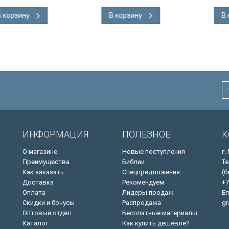
ке.
английском языке.
 закладка,
Словарь, карты, закладка,
В корзину
В корзину
адка, слова
подарочная вкладка, слова
ны красным
Иисуса выделены красным
/200х140/
ИНФОРМАЦИЯ
ПОЛЕЗНОЕ
К
О магазине
Новые поступления
г.
Преимущества
Библии
Те
Как заказать
Спецпредложения
(б
Доставка
Рекомендуем
+7
Оплата
Лидеры продаж
Em
Скидки и бонусы
Распродажа
gr
Оптовый отдел
Бесплатные материалы
Каталог
Как купить дешевле?