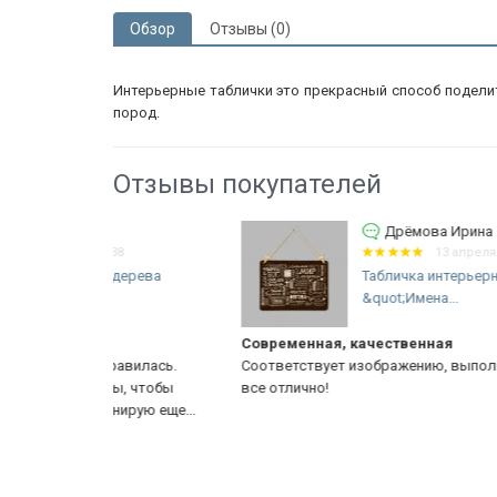
Обзор
Отзывы (0)
Интерьерные таблички это прекрасный способ поделит
пород.
Отзывы покупателей
Дрёмова Ирина
38
13 апреля 2021 03:36
 дерева
Табличка интерьерная из дерева:
&quot;Имена...
Современная, качественная
равилась.
Соответствует изображению, выполнена качественн
ы, чтобы
все отлично!
ирую еще...