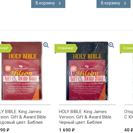
В корзину
В корзину
Новинка!
Новинка!
g James
HOLY BIBLE. King James
Открытка одинарн
ward Bible.
Version. Gift & Award Bible.
С Юбилеем!
 Библия
Черный цвет. Библия
на
Короля Иакова на
1 690
40
₽
₽