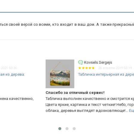
ься своей верой со всеми, кто входит в ваш дом. А также прекрасный 
Kovsels Sergejs
26 апреля 2019 03:19
Табличка интерьерная из дерева:...
Спасибо за отличный сервис!
Сп
о,
Табличка выполнен качественно и смотрится красиво!
Та
Цвета яркие, картинка и текст четкие! Небо, горы,
Цв
облака, деревья выглядят вдохновляюще!...
Еще
об