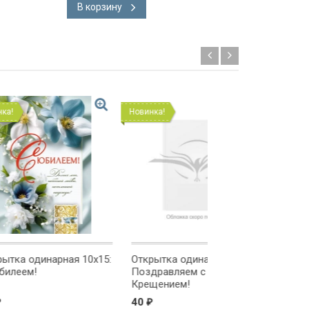
В корзину
В корзину
Новинка!
Новинка!
ая 10x15:
Открытка одинарная 10x15:
Открытка одинарна
Поздравляем с
Поздравляем!
Крещением!
40
40
₽
₽