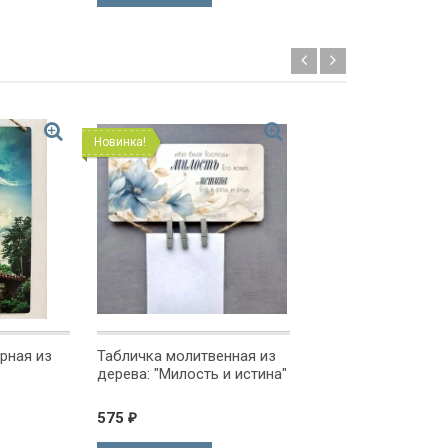
Новинка!
Новинка!
рная из
Табличка молитвенная из
Декоративная таб
дерева: "Милость и истина"
"УКАЖИ МНЕ ПУТ
/жемчуг/
575
540
750
₽
₽
₽