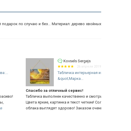
подарок по случаю и без... Материал: дерево хвойных
Kovsels Sergejs
26 апреля 2019 03:17
Табличка интерьерная из дерева:
&quot;Марка...
асибо за отличный сервис!
Спасибо за 
бличка выполнен качественно и смотрится красиво!
Табличка вы
ета яркие, картинка и текст четкие! Солнце, небо,
Картинка и т
лака выглядят здорово! Заказом очень...
Еще
Доставка Ави