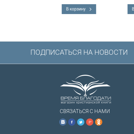
английском язы
Словарь, карты,
В корзину
В корзину
подарочная вкл
Иисуса выделе
/200х140/
ПОДПИСАТЬСЯ НА НОВОСТИ
СВЯЗАТЬСЯ С НАМИ