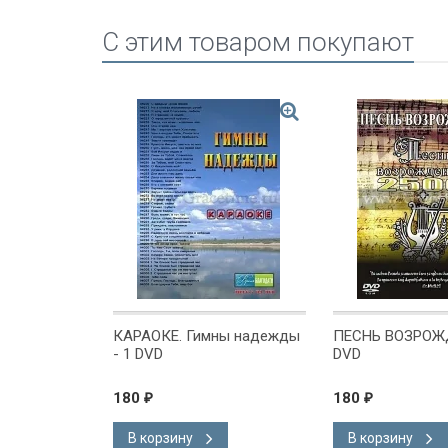
C этим товаром покупают
рная 10x15:
КАРАОКЕ. Гимны надежды
ПЕСНЬ ВОЗРОЖД
аздником
- 1 DVD
DVD
180
180
₽
₽
В корзину
В корзину