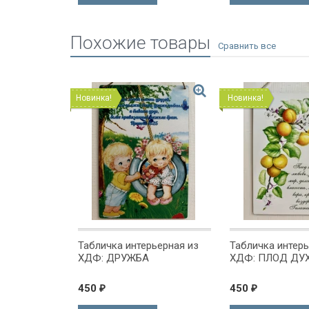
Похожие товары
Новинка!
Новинка!
ьерная из
Табличка интерьерная из
Табличка интерь
: "Горы
ХДФ: ДРУЖБА
ХДФ: ПЛОД ДУ
450
450
₽
₽