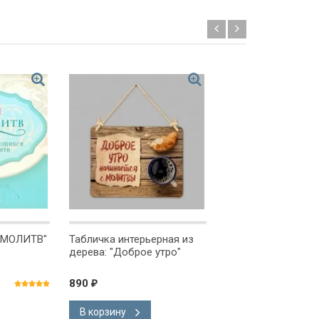
Новинка!
 МОЛИТВ"
Табличка интерьерная из
БИБЛИЯ О СПАСЕ
дерева: "Доброе утро"
Цитатник. Подаро
вариант
890
135
₽
₽
В корзину
В корзину