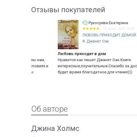
Отзывы покупателей
вич
Рукосуева Екатерина
10 июня 2025 13:54
ЛЮБОВЬ ПРИХОДИТ ДОМОЙ. Книга
8. Джанет Оак
Любовь приходит в дом
олезны нам,
Нравится как пишет Джанет Оак.Книги
ых условиях и
интересные,поучительные.Спасибо за доставку.Тепер
..
Еще
будет время благодатное для чтения)))
Об авторе
Джина Холмс