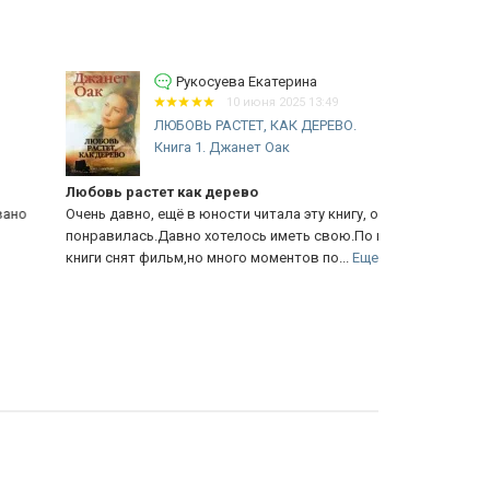
Рукосуева Екатерина
10 июня 2025 13:49
ЛЮБОВЬ РАСТЕТ, КАК ДЕРЕВО.
Книга 1. Джанет Оак
бовь растет как дерево
Элси. Обрет
ень давно, ещё в юности читала эту книгу, очень
Серию этих к
нравилась.Давно хотелось иметь свою.По мотивам
родственница
иги снят фильм,но много моментов по...
Еще
отсутствует 