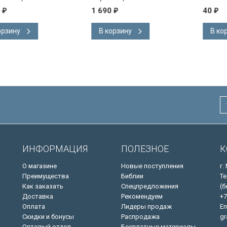
на
Короля Иакова на
1 690
40
₽
₽
ке.
английском языке.
 закладка,
Словарь, карты, закладка,
В корзину
В корзину
адка, слова
подарочная вкладка, слова
ны красным
Иисуса выделены красным
/200х140/
ИНФОРМАЦИЯ
ПОЛЕЗНОЕ
К
О магазине
Новые поступления
г.
Преимущества
Библии
Те
Как заказать
Спецпредложения
(б
Доставка
Рекомендуем
+7
Оплата
Лидеры продаж
Em
Скидки и бонусы
Распродажа
gr
Оптовый отдел
Бесплатные материалы