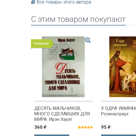
Все товары этого автора
C этим товаром покупают
Новинка!
Ы. Что
ДЕСЯТЬ МАЛЬЧИКОВ,
У ОДРА УМИРАЮ
огда мы
МНОГО СДЕЛАВШИХ ДЛЯ
Розенштраух
ыше. Джон
МИРА. Ирэн Хауэт
360
95
₽
₽