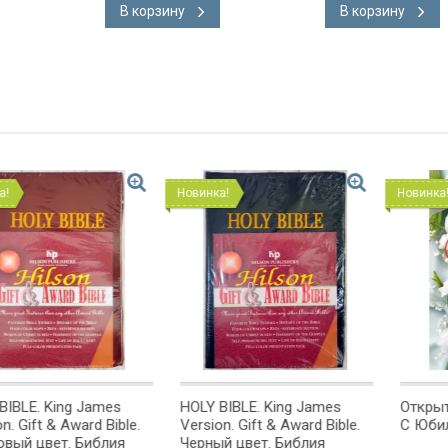
В корзину
В корзину
Новинка!
Новинка!
g James
HOLY BIBLE. King James
Открытка одинарн
ward Bible.
Version. Gift & Award Bible.
С Юбилеем!
 Библия
Черный цвет. Библия