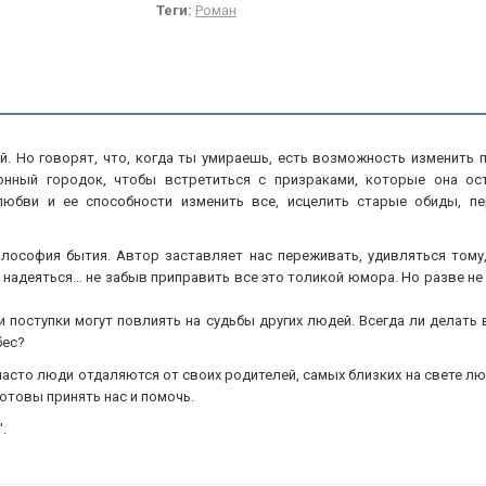
Теги:
Роман
й. Но говорят, что, когда ты умираешь, есть возможность изменить
нный городок, чтобы встретиться с призраками, которые она ос
любви и ее способности изменить все, исцелить старые обиды, п
лософия бытия. Автор заставляет нас переживать, удивляться тому
 надеяться… не забыв приправить все это толикой юмора. Но разве не 
ши поступки могут повлиять на судьбы других людей. Всегда ли делать
бес?
часто люди отдаляются от своих родителей, самых близких на свете лю
готовы принять нас и помочь.
.