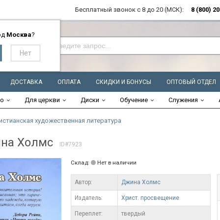
Бесплатный звонок с 8 до 20 (МСК):
8 (800) 2
од
Москва
?
ДОСТАВКА
ОПЛАТА
СКИДКИ И БОНУСЫ
ОПТОВЫЙ ОТДЕЛ
во
Для церкви
Диски
Обучение
Служения
истианская художественная литература
ина Холмс
ID#7923
Склад:
Нет в наличии
Автор:
Джина Холмс
Издатель:
Христ. просвещение
Переплет:
твердый