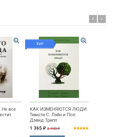
Хит!
Распродажа!
 Не все
КАК ИЗМЕНЯЮТСЯ ЛЮДИ.
НЕСОСТОЯТЕЛЬН
естит.
Тимоти С. Лэйн и Пол
ТЕОРИИ ЭВОЛЮЦИ
Дэвид Трипп
Чего боятся педаг
ученые? Джоната
1 365
99
2 100
165
₽
₽
₽
₽
Сарфати