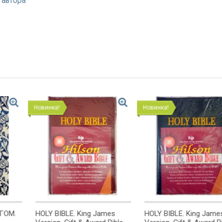
 автора
Новинка!
Новинка!
g James
HOLY BIBLE. King James
Открытка одинарн