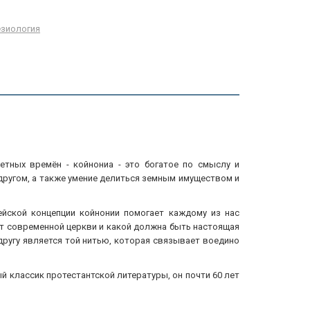
зиология
етных времён - койнониа - это богатое по смыслу и
 другом, а также умение делиться земным имуществом и
ейской концепции койнонии помогает каждому из нас
аёт современной церкви и какой должна быть настоящая
другу является той нитью, которая связывает воедино
ый классик протестантской литературы, он почти 60 лет