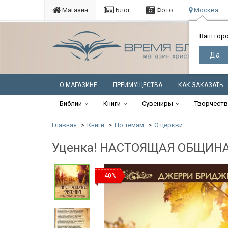
Магазин
Блог
Фото
Москва
Ваш гор
О МАГАЗИНЕ
ПРЕИМУЩЕСТВА
КАК ЗАКАЗАТЬ
Библии
Книги
Сувениры
Творчест
Главная
Книги
По темам
О церкви
Уценка! НАСТОЯЩАЯ ОБЩИНА.
-40%