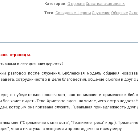
Категории:
О церкви
Христианская жизнь
Теги:
Созидание Церкви
Служение
Общение
Экле
ваны страницы.
тианами в сегодняшних церквях?
кий разговор после служения. Библейская модель общения новозав
авета, сотрудничество в деле благовестия, общение с Богом и друг с
ере, он убедительно показывает, как понимание и применение библ
им Бог хочет видеть Тело Христово здесь на земле, чего остро недост
юдей, которым она призвана служить. "Взаимная принадлежность друг 
ных книг ("Стремление к святости", "Терпимые грехи" и др.). Признанн
ры", много выступал с лекциями и проповедями по всему миру.