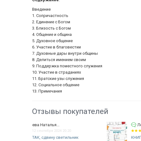
Введение
1. Сопричастность
2. Единение с Богом
3. Близость с Богом
4. Общение и община
5. Духовное общение
6. Участие в благовестии
7. Духовные дары внутри общины
8. Делиться имением своим
9. Поддержка поместного служения
10. Участие в страданиях
11. Братские узы служения
12. Социальное общение
13. Примечания
Отзывы покупателей
Лебедев Виталий Сергеевич
10 февраля 2024 08:46
ьник
КНИГА, КОТОРУЮ ВАШ ПАСТОР