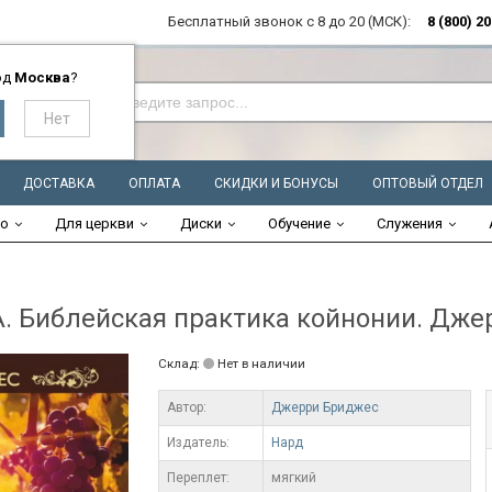
Бесплатный звонок с 8 до 20 (МСК):
8 (800) 2
од
Москва
?
ДОСТАВКА
ОПЛАТА
СКИДКИ И БОНУСЫ
ОПТОВЫЙ ОТДЕЛ
во
Для церкви
Диски
Обучение
Служения
 Библейская практика койнонии. Дже
Склад:
Нет в наличии
Автор:
Джерри Бриджес
Издатель:
Нард
Переплет:
мягкий