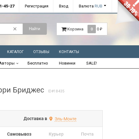
01-45-27
Регистрация
Вход
Валюта
RUB
Найти
Корзина
0
0
₽
КАТАЛОГ
ОТЗЫВЫ
КОНТАКТЫ
Авторы
Бесплатно
Новинки
SALE!
рри Бриджес
ID#18435
Доставка в
Эль-Монте
Самовывоз
Курьер
Почта