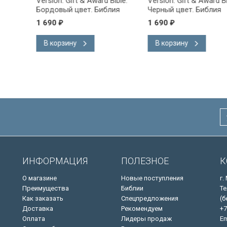
ward Bible.
Version. Gift & Award Bible.
С Юбилеем!
 Библия
Черный цвет. Библия
на
Короля Иакова на
1 690
40
₽
₽
ке.
английском языке.
 закладка,
Словарь, карты, закладка,
В корзину
В корзину
адка, слова
подарочная вкладка, слова
ны красным
Иисуса выделены красным
/200х140/
ИНФОРМАЦИЯ
ПОЛЕЗНОЕ
К
О магазине
Новые поступления
г.
Преимущества
Библии
Те
Как заказать
Спецпредложения
(б
Доставка
Рекомендуем
+7
Оплата
Лидеры продаж
Em