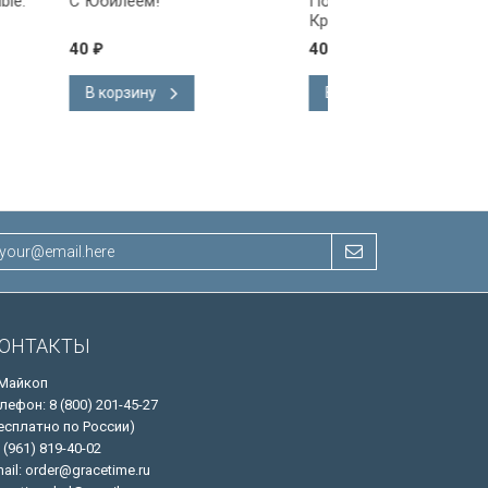
Поздравляем с
Поздравляем!
Крещением!
40
40
₽
₽
В корзину
В корзину
ОНТАКТЫ
 Майкоп
лефон: 8 (800) 201-45-27
есплатно по России)
 (961) 819-40-02
ail: order@gracetime.ru