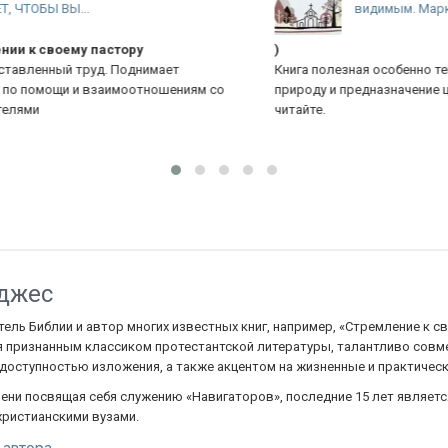
видимым. Марк...
)
12
Книга полезная особенно тем, кто не совсем понимает
По
природу и предназначение церкви. Доступно и понятно,
ли
читайте.
джес
ель Библии и автор многих известных книг, например, «Стремление к
я признанным классиком протестантской литературы, талантливо совме
 доступностью изложения, а также акцентом на жизненные и практиче
мени посвящая себя служению «Навигаторов», последние 15 лет являет
христианскими вузами.