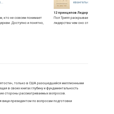
евангельских принципов...
 принципов Лидерства
Артур Пинк
л Трипп раскрывает принципы библейского
Отличные ра
дерства чем оно отличается от мирских принципов
Христа как о
нам дать Иис
 святости», только в США разошедшейся миллионными
щая в своих книгах глубину и фундаментальность
ские стороны рассматриваемых вопросов.
ся вице-президентом по вопросам подготовки