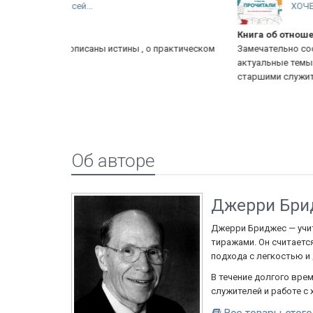
ХОЧЕТ, ЧТОБЫ ВЫ...
Книга об отношении к своему пастору
практическом
Замечательно составленный труд. Поднимает
актуальные темы по помощи и взаимоотношениям со
старшими служителями
Об авторе
Джерри Бри
Джерри Бриджес — учит
тиражами. Он считаетс
подхода с легкостью и
В течение долгого вре
служителей и работе с 