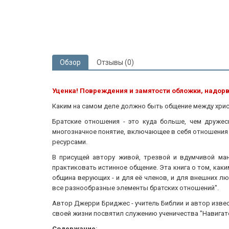
Обзор
Отзывы (0)
Уценка! Повреждения и замятости обложки, надор
Каким на самом деле должно быть общение между хрис
Братские отношения - это куда больше, чем дружес
многозначное понятие, включающее в себя отношения з
ресурсами.
В присущей автору живой, трезвой и вдумчивой ман
практиковать истинное общение. Эта книга о том, как
община верующих - и для её членов, и для внешних л
все разнообразные элементы братских отношений".
Автор Джерри Бриджес - учитель Библии и автор извест
своей жизни посвятил служению ученичества "Навигато
Содержание
: