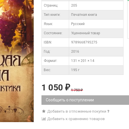
Cтраниц:
205
Тип книги:
Печатная книга
Язык:
Русский
Состояние:
Уцененный товар
ISBN:
9789668795275
Год:
2016
Формат:
131 × 201 × 14
Вес:
195 г
1 050
₽
1 750
₽
Сообщить о поступлении
Добавить в отложенные покупки
Добавить к сравнению товаров