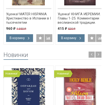
Уценка! MATER HISPANIA.
Уценка! КНИГА ИЕРЕМИИ.
Христианство в Испании в I
Главы 1-25. Комментарии
тысячелетии
веслианской традиции.
Алекс Воргез
960
415
1 350
520
₽
₽
₽
₽
В корзину
В корзину
Новинки
Новинка!
Новинка!