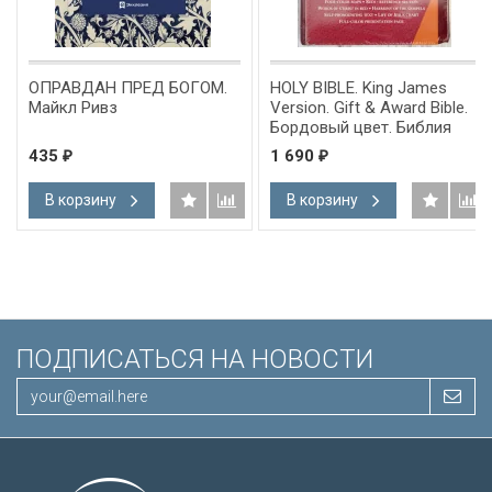
ОПРАВДАН ПРЕД БОГОМ.
HOLY BIBLE. King James
Майкл Ривз
Version. Gift & Award Bible.
Бордовый цвет. Библия
Короля Иакова на
435
1 690
₽
₽
английском языке.
Словарь, карты, закладка,
В корзину
В корзину
подарочная вкладка, слова
Иисуса выделены красным
/200х140/
ПОДПИСАТЬСЯ НА НОВОСТИ