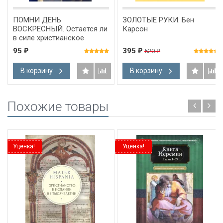
ПОМНИ ДЕНЬ
ЗОЛОТЫЕ РУКИ. Бен
ВОСКРЕСНЫЙ. Остается ли
Карсон
в силе христианское
субботство? Питер
95
395
520
₽
₽
₽
Мастерс
В корзину
В корзину
Похожие товары
Уценка!
Уценка!