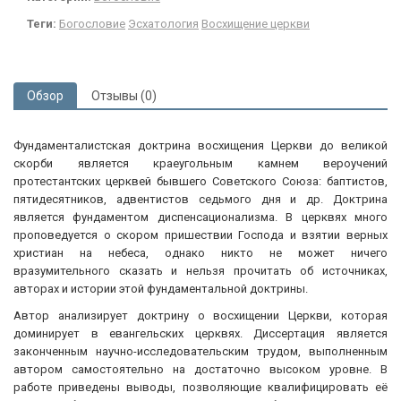
Теги:
Богословие
Эсхатология
Восхищение церкви
Обзор
Отзывы (0)
Фундаменталистская доктрина восхищения Церкви до великой
скорби является краеугольным камнем вероучений
протестантских церквей бывшего Советского Союза: баптистов,
пятидесятников, адвентистов седьмого дня и др. Доктрина
является фундаментом диспенсационализма. В церквях много
проповедуется о скором пришествии Господа и взятии верных
христиан на небеса, однако никто не может ничего
вразумительного сказать и нельзя прочитать об источниках,
авторах и истории этой фундаментальной доктрины.
Автор анализирует доктрину о восхищении Церкви, которая
доминирует в евангельских церквях. Диссертация является
законченным научно-исследовательским трудом, выполненным
автором самостоятельно на достаточно высоком уровне. В
работе приведены выводы, позволяющие квалифицировать её