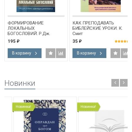
ФОРМИРОВАНИЕ
КАК ПРЕПОДАВАТЬ
ЛОКАЛЬНЫХ
БИБЛЕЙСКИЕ УРОКИ. К.
БОГОСЛОВИЙ. Р.Дж.
Смит
Шрайтер
195
35
₽
₽
В корзину
В корзину
Новинки
Новинка!
Новинка!