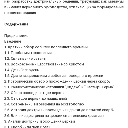
как разработку доктринальных решений, требующих как минимум
внимания церковного руководства, отвечающих за формирование
вероисповедания.
Содержание
:
Предисловие
Введение
1. Краткий обзор событий последнего времени
1.1. Проблемы толкования
1.2. Связывание сатаны
1.3. Воскресение и царствование со Христом
1.4. День Господень
1.5. Диспенсационализм и события последнего времени
2. Исторический обзор о прохождении церкви через скорбь
2.1. Раннехристианские источники "Дидахе" и "Пастырь Герма"
2.2. Обзор наследия отцов церкви
2.3. От отцов церкви до наших дней
2.4. Современные воззрения на эсхатологию
2.5. История доктрины восхищения церкви до великой скорби
2.6. Влияние доктрины на церкви евангельских христиан
3. Анализ доктрины восхищения церкви
3.1. Скорбь или гнев Бога?