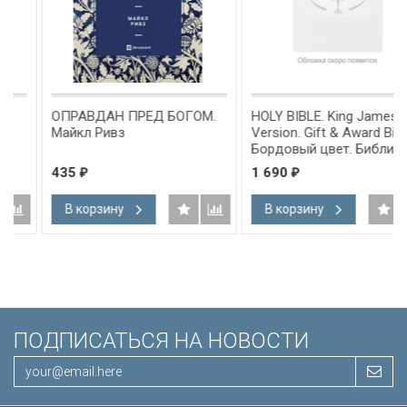
ОПРАВДАН ПРЕД БОГОМ.
HOLY BIBLE. King James
Майкл Ривз
Version. Gift & Award Bible.
Бордовый цвет. Библия
Короля Иакова на
435
1 690
₽
₽
английском языке.
Словарь, карты, закладка,
В корзину
В корзину
подарочная вкладка, слова
Иисуса выделены красным
/200х140/
ПОДПИСАТЬСЯ НА НОВОСТИ