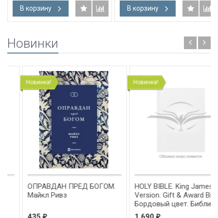
В корзину
В корзину
Новинки
Новинка!
Новинка!
ОПРАВДАН ПРЕД БОГОМ.
HOLY BIBLE. King James
Майкл Ривз
Version. Gift & Award Bible.
Бордовый цвет. Библия
Короля Иакова на
435
1 690
₽
₽