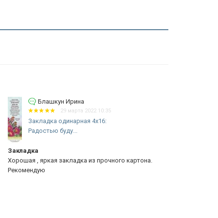
Блашкун Ирина
Бл
29 марта 2022 10:35
Закладка одинарная 4x16:
Закла
Радостью буду...
прибе
кладка
Библия, зак
рошая , яркая закладка из прочного картона.
Красивые зак
комендую
Библия - всё
как в описан