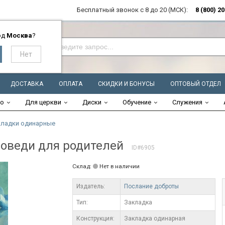
Бесплатный звонок с 8 до 20 (МСК):
8 (800) 2
од
Москва
?
ДОСТАВКА
ОПЛАТА
СКИДКИ И БОНУСЫ
ОПТОВЫЙ ОТДЕЛ
во
Для церкви
Диски
Обучение
Служения
кладки одинарные
поведи для родителей
ID#6905
Склад:
Нет в наличии
Издатель:
Послание доброты
Тип:
Закладка
Конструкция:
Закладка одинарная