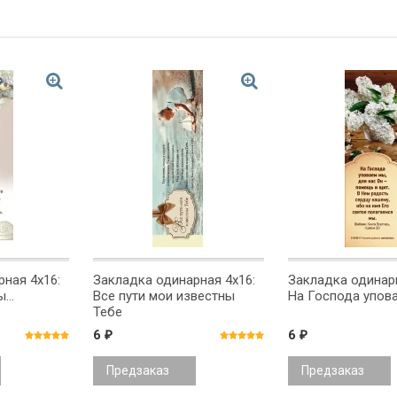
ная 4x16:
Закладка одинарная 4x16:
Закладка одинарн
...
Все пути мои известны
На Господа упов
Тебе
6
6
₽
₽
Предзаказ
Предзаказ