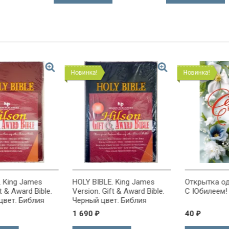
Новинка!
Новинка!
g James
HOLY BIBLE. King James
Открытка одинарн
ward Bible.
Version. Gift & Award Bible.
С Юбилеем!
 Библия
Черный цвет. Библия
на
Короля Иакова на
1 690
40
₽
₽
ке.
английском языке.
 закладка,
Словарь, карты, закладка,