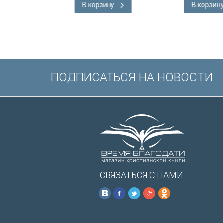
В корзину
В корзину
подарочная вкл
Иисуса выделе
/200х140/
ПОДПИСАТЬСЯ НА НОВОСТИ
СВЯЗАТЬСЯ С НАМИ