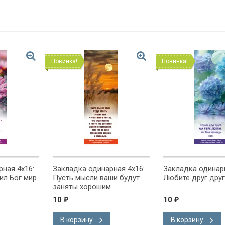
Новинка!
Новинка!
ная 4x16:
Закладка одинарная 4x16:
Закладка одинарн
ил Бог мир
Пусть мысли ваши будут
Любите друг дру
заняты хорошим
10
10
₽
₽
В корзину
В корзину