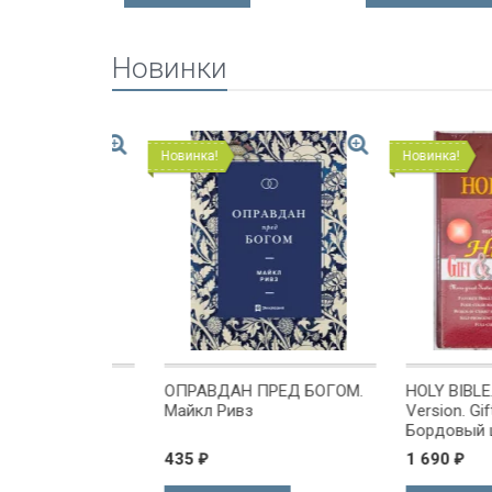
Новинки
Новинка!
Новинка!
ОМЕ
ОПРАВДАН ПРЕД БОГОМ.
HOLY BIBLE. Kin
х или
Майкл Ривз
Version. Gift & A
 Куреши
Бордовый цвет.
Короля Иакова 
435
1 690
₽
₽
английском язы
Словарь, карты,