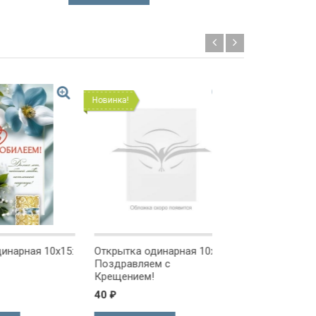
Новинка!
Новинка!
ая 10x15:
Открытка одинарная 10x15:
Открытка одинарна
Поздравляем с
Поздравляем!
Крещением!
40
40
₽
₽