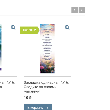
Новинка!
Новинка!
ая 4x16:
Закладка одинарная 4x16:
Закладка одинарна
га
Следите за своими
Господи! Ты испы
мыслями!
и знаешь
10
10
₽
₽
В корзину
В корзину