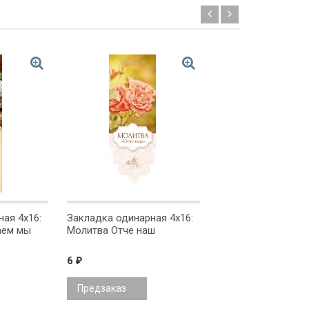
ая 4x16:
Закладка одинарная 4x16:
Закладка одинарна
аем мы
Молитва Отче наш
Возложи на Госпо
заботы твои
6
7
₽
₽
Предзаказ
Предзаказ