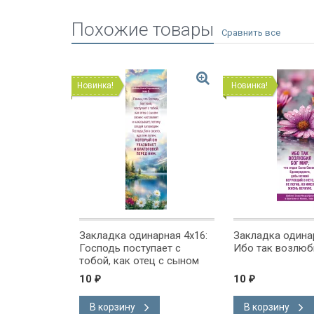
Похожие товары
Новинка!
Новинка!
торонняя
Закладка одинарная 4x16:
Закладка одинар
офе/
Господь поступает с
Ибо так возлюб
тобой, как отец с сыном
10
10
₽
₽
В корзину
В корзину