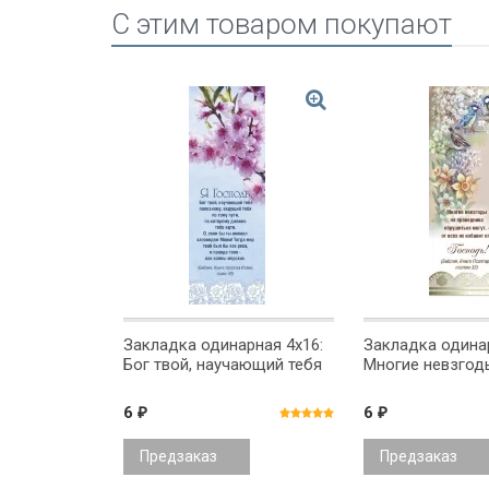
C этим товаром покупают
рная 4x16:
Закладка одинарная 4x16:
Закладка одинар
Бог твой, научающий тебя
Многие невзгоды
6
6
₽
₽
Предзаказ
Предзаказ