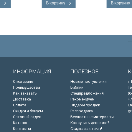
В корзину
В корзину
адка, слова
подарочная вкладка, слова
ны красным
Иисуса выделены красным
/200х140/
ИНФОРМАЦИЯ
ПОЛЕЗНОЕ
К
О магазине
Новые поступления
г.
Преимущества
Библии
Те
Как заказать
Спецпредложения
(б
Доставка
Рекомендуем
+7
Оплата
Лидеры продаж
Em
Скидки и бонусы
Распродажа
gr
Оптовый отдел
Бесплатные материалы
Каталог
Как купить дешевле?
Контакты
Скидка за отзыв!