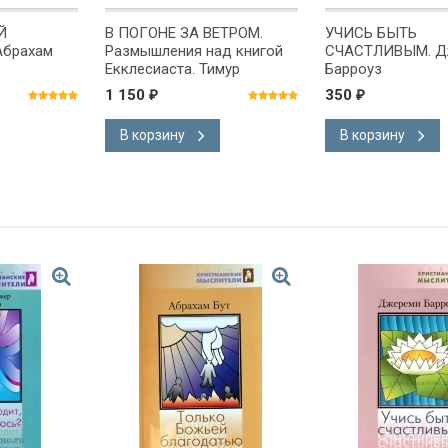
Й
В ПОГОНЕ ЗА ВЕТРОМ.
УЧИСЬ БЫТЬ
брахам
Размышления над книгой
СЧАСТЛИВЫМ. Д
Екклесиаста. Тимур
Барроуз
Расулов
1 150
350
₽
₽
В корзину
В корзину