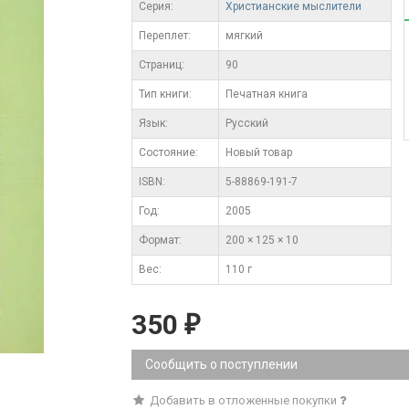
Серия:
Христианские мыслители
Переплет:
мягкий
Cтраниц:
90
Тип книги:
Печатная книга
Язык:
Русский
Состояние:
Новый товар
ISBN:
5-88869-191-7
Год:
2005
Формат:
200 × 125 × 10
Вес:
110 г
350
₽
Сообщить о поступлении
Добавить в отложенные покупки