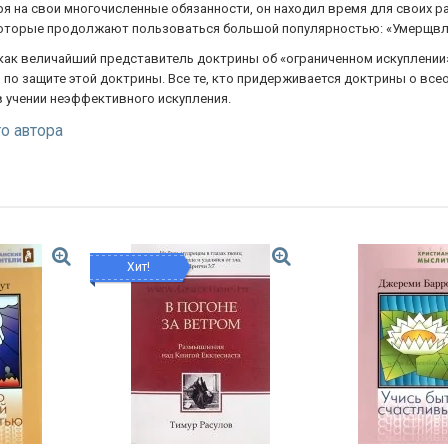
я на свои многочисленные обязанности, он находил время для своих ра
которые продолжают пользоваться большой популярностью: «Умерщвлени
как величайший представитель доктрины об «ограниченном искуплении».
по защите этой доктрины. Все те, кто придерживается доктрины о всео
в учении неэффективного искупления.
го автора
Хит!