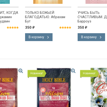
ИТ, КОГДА
ТОЛЬКО БОЖЬЕЙ
УЧИСЬ БЫТЬ
джамин
БЛАГОДАТЬЮ. Абрахам
СЧАСТЛИВЫМ. Д
Гудвин
Бут
Барроуз
350
350
₽
₽
В корзину
В корзину
Новинка!
Новинка!