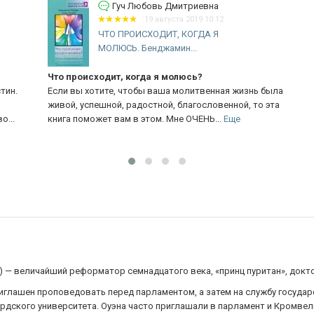
Гуч Любовь Дмитриевна
19 августа 2019 10:12
ЧТО ПРОИСХОДИТ, КОГДА Я
МОЛЮСЬ. Бенджамин...
Что происходит, когда я молюсь?
Пр
.
Если вы хотите, чтобы ваша молитвенная жизнь была
Дж
живой, успешной, радостной, благословенной, то эта
ис
.
книга поможет вам в этом. Мне ОЧЕНЬ...
Еще
во
) — величайший реформатор семнадцатого века, «принц пуритан», докто
риглашен проповедовать перед парламентом, а затем на службу государ
рдского университета. Оуэна часто приглашали в парламент и Кромвел