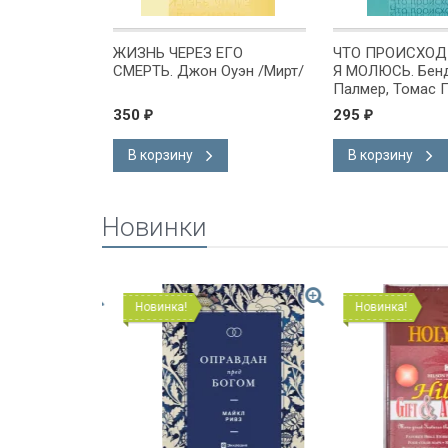
КОТОРОМ
ЖИЗНЬ ЧЕРЕЗ ЕГО
ЧТО ПРОИСХОД
Я. Ричард
СМЕРТЬ. Джон Оуэн /Мирт/
Я МОЛЮСЬ. Бен
Палмер, Томас 
350
295
₽
₽
В корзину
В корзину
Новинки
Новинка!
Новинка!