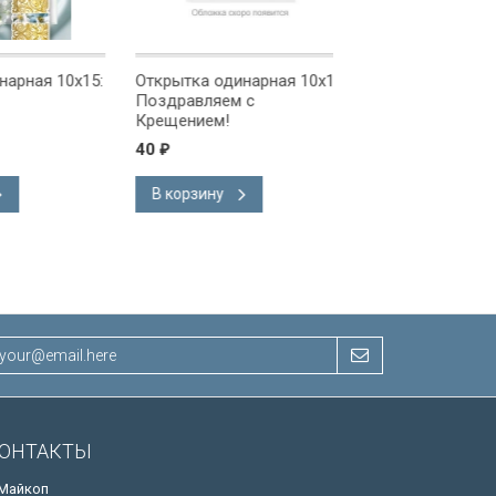
ая 10x15:
Открытка одинарная 10x15:
Открытка одинарна
Поздравляем с
Поздравляем!
Крещением!
40
40
₽
₽
В корзину
В корзину
ОНТАКТЫ
 Майкоп