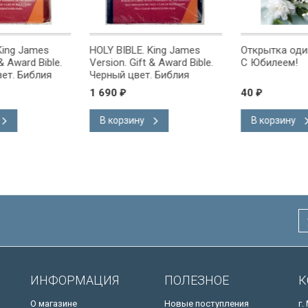
g James
HOLY BIBLE. King James
Открытка одинарн
ward Bible.
Version. Gift & Award Bible.
С Юбилеем!
 Библия
Черный цвет. Библия
на
Короля Иакова на
1 690
40
₽
₽
ке.
английском языке.
 закладка,
Словарь, карты, закладка,
В корзину
В корзину
адка, слова
подарочная вкладка, слова
ны красным
Иисуса выделены красным
/200х140/
ИНФОРМАЦИЯ
ПОЛЕЗНОЕ
К
О магазине
Новые поступления
г.