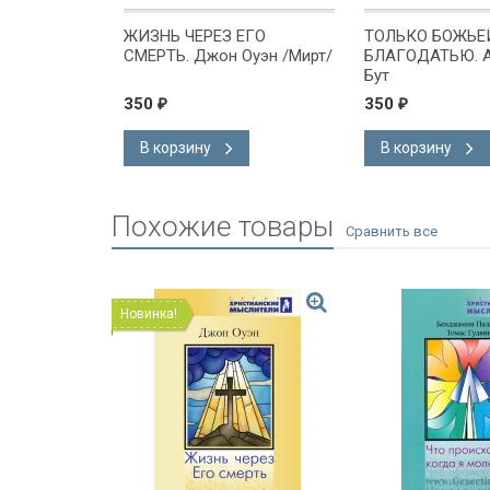
НИН, ТО
ЖИЗНЬ ЧЕРЕЗ ЕГО
ТОЛЬКО БОЖЬЕ
он Оуэн
СМЕРТЬ. Джон Оуэн /Мирт/
БЛАГОДАТЬЮ. А
Бут
350
350
₽
₽
В корзину
В корзину
Похожие товары
Новинка!