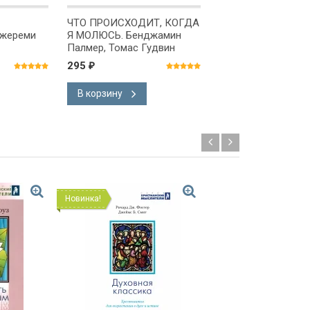
ЧТО ПРОИСХОДИТ, КОГДА
ВОСТОЧНОЕ
жереми
Я МОЛЮСЬ. Бенджамин
ИСПОВЕДАНИЕ
Палмер, Томас Гудвин
ХРИСТИАНСКОЙ В
Кирилл Лукарис
295
350
₽
₽
В корзину
В корзину
Новинка!
Новинка!