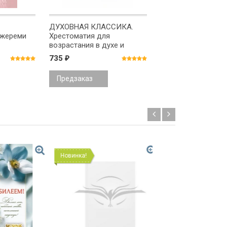
ДУХОВНАЯ КЛАССИКА.
РАЗМЫШЛЯЯ О
жереми
Хрестоматия для
ДУХОВНОМ. Джон 
возрастания в духе и
истине. Ричард Фостер и
735
350
₽
₽
Джеймс Смит
Предзаказ
Предзаказ
Новинка!
Новинка!