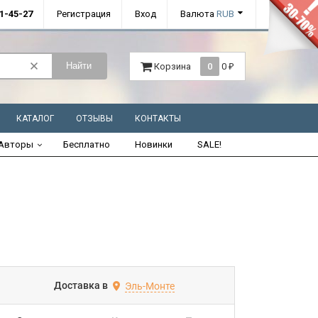
01-45-27
Регистрация
Вход
Валюта
RUB
Найти
Корзина
0
0
₽
КАТАЛОГ
ОТЗЫВЫ
КОНТАКТЫ
Авторы
Бесплатно
Новинки
SALE!
Доставка в
Эль-Монте