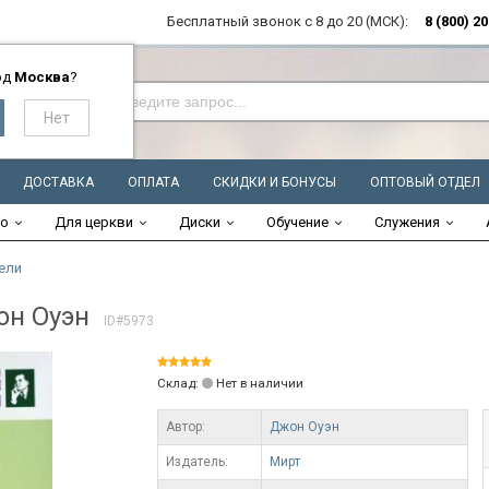
Бесплатный звонок с 8 до 20 (МСК):
8 (800) 2
од
Москва
?
ДОСТАВКА
ОПЛАТА
СКИДКИ И БОНУСЫ
ОПТОВЫЙ ОТДЕЛ
во
Для церкви
Диски
Обучение
Служения
ели
н Оуэн
ID#5973
Склад:
Нет в наличии
Автор:
Джон Оуэн
Издатель:
Мирт