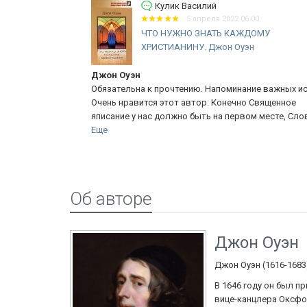
Кулик Василий
5 апреля 2022 06:00
натан
ЧТО НУЖНО ЗНАТЬ КАЖДОМУ
ХРИСТИАНИНУ. Джон Оуэн
Джон Оуэн
вально через
Обязательна к прочтению. Напоминание важных истин
дукции и
Очень нравится этот автор. Конечно Священное
...
Еще
яписание у нас должно быть на первом месте, Слово..
Еще
Об авторе
Джон Оуэн
Джон Оуэн (1616-1683
В 1646 году он был п
вице-канцлера Оксфо