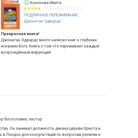
Кононова Ивета
21 февраля 2019 13:09
ПОДЛИННОЕ ПЕРЕЖИВАНИЕ.
Джонатан Эдвардс
екрасная книга!
Прекрасная 
онатан Эдвардс много написал книг о глубоких
Начала тольк
каниях Бога. Книга о том что переживает каждый
эта книга вд
зрождённый верующий
молился нико
р богословия, пастор.
ству. Он занимал должность декана церкви Христа и
ь в Лондон для консультаций по вопросам религии и