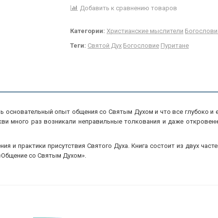
Добавить к сравнению товаров
Категории:
Христианские мыслители
Богослови
Теги:
Святой Дух
Богословие
Пуритане
ь основательный опыт общения со Святым Духом и что все глубоко и 
кви много раз возникали неправильные толкования и даже откровенн
ния и практики присутствия Святого Духа. Книга состоит из двух часте
а «Общение со Святым Духом».