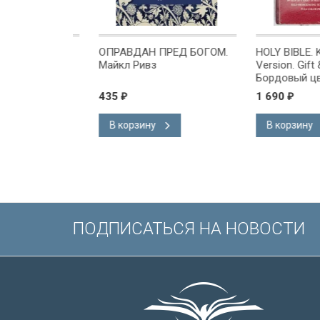
ОМЕ
ОПРАВДАН ПРЕД БОГОМ.
HOLY BIBLE. Kin
х или
Майкл Ривз
Version. Gift & A
 Куреши
Бордовый цвет.
Короля Иакова 
435
1 690
₽
₽
английском язы
Словарь, карты,
В корзину
В корзину
подарочная вкл
Иисуса выделе
/200х140/
ПОДПИСАТЬСЯ НА НОВОСТИ