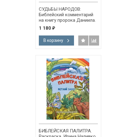
СУДЬБЫ НАРОДОВ:
Библейский комментарий
на книгу пророка Даниила.
Даниил Арнольд
1 180
₽
В корзину
БИБЛЕЙСКАЯ ПАЛИТРА.
Раскраска. Ирина Наливко