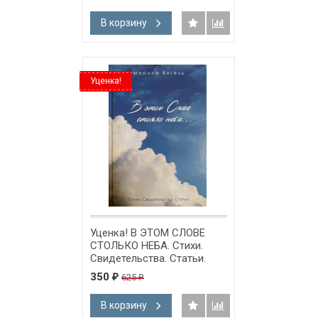
В корзину
Уценка!
Уценка! В ЭТОМ СЛОВЕ
СТОЛЬКО НЕБА. Стихи.
Свидетельства. Статьи.
Марина Вигель
350
625
₽
₽
В корзину