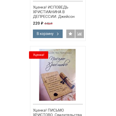
Уценка! ИСПОВЕДЬ
ХРИСТИАНИНА В
ДЕПРЕССИИ. Джейсон
Макноттен
220
445
₽
₽
В корзину
Уценка!
Уценка! ПИСЬМО
ХРИСТОВО. Свидетельства.