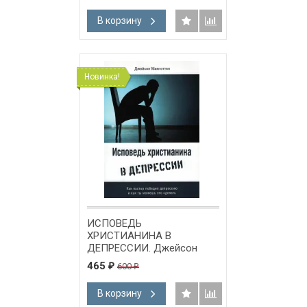
В корзину
Новинка!
ИСПОВЕДЬ
ХРИСТИАНИНА В
ДЕПРЕССИИ. Джейсон
Макноттен
465
600
₽
₽
В корзину