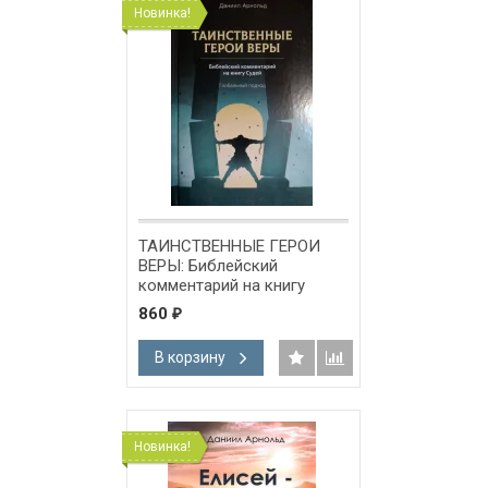
Новинка!
ТАИНСТВЕННЫЕ ГЕРОИ
ВЕРЫ: Библейский
комментарий на книгу
Судей. Даниил Арнольд
860
₽
В корзину
Новинка!