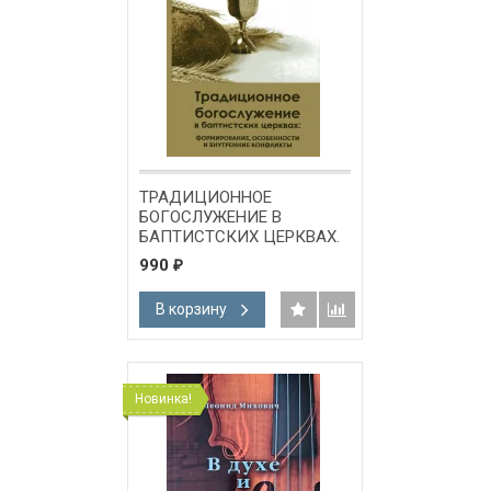
ТРАДИЦИОННОЕ
БОГОСЛУЖЕНИЕ В
БАПТИСТСКИХ ЦЕРКВАХ.
Леонид Михович
990
₽
В корзину
Новинка!