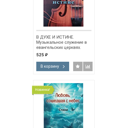
В ДУХЕ И ИСТИНЕ.
Музыкальное служение в
евангельских церквях.
Леонид Михович
525
₽
В корзину
Новинка!