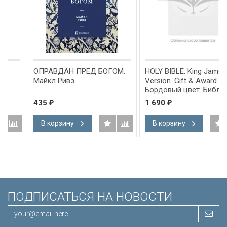
ОПРАВДАН ПРЕД БОГОМ.
HOLY BIBLE. King James
Майкл Ривз
Version. Gift & Award Bible.
Бордовый цвет. Библия
Короля Иакова на
435
1 690
₽
₽
английском языке.
Словарь, карты, закладка,
В корзину
В корзину
подарочная вкладка, слова
Иисуса выделены красным
/200х140/
ПОДПИСАТЬСЯ НА НОВОСТИ