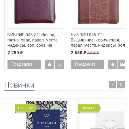
БИБЛИЯ 045 ZTI Вишня,
БИБЛИЯ 045 ZTI
пятна, овал, парал. места,
Вышиванка, коричневая,
индексы, зол. срез, на
парал. места, индексы, зол.
молнии /130x185/
срез, на молнии /130x185/
2 280
2 580
2 840
₽
₽
₽
Предзаказ
Предзаказ
Новинки
Новинка!
Новинка!