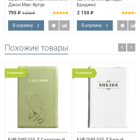
Джон Мак-Артур
Бриджес
795
2 150
1 010
₽
₽
₽
В корзину
В корзину
Похожие товары
Новинка!
Новинка!
БИБЛИЯ 055 Z Салатовый,
БИБЛИЯ 055 Z Белый,