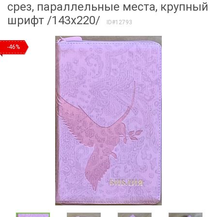
срез, параллельные места, крупный
шрифт /143х220/
ID#12793
-46%