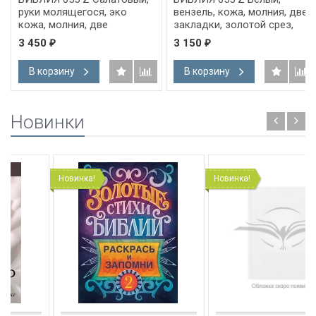
руки молящегося, эко
вензель, кожа, молния, две
кожа, молния, две
закладки, золотой срез,
закладки, золотой срез,
параллельные места,
3 450
3 150
₽
₽
параллельные места,
крупный шрифт /143х220/
крупный шрифт /143х220/
В корзину
В корзину
Новинки
Новинка!
Новинка!