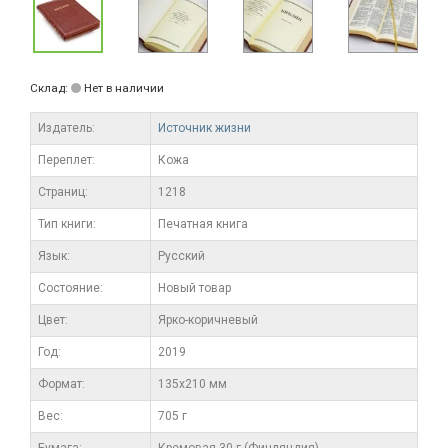
Склад:
Нет в наличии
Издатель:
Источник жизни
Переплет:
Кожа
Cтраниц:
1218
Тип книги:
Печатная книга
Язык:
Русский
Состояние:
Новый товар
Цвет:
Ярко-коричневый
Год:
2019
Формат:
135х210 мм
Вес:
705 г
Бумага:
Кремовая 30 г (Финляндия)