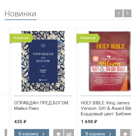
Новинки
Новинка!
Новинка!
ОПРАВДАН ПРЕД БОГОМ.
HOLY BIBLE. King James
Майкл Ривз
Version. Gift & Award Bible.
Бордовый цвет. Библия
Короля Иакова на
435
1 690
₽
₽
английском языке.
Словарь, карты, закладка,
В корзину
В корзину
подарочная вкладка, слова