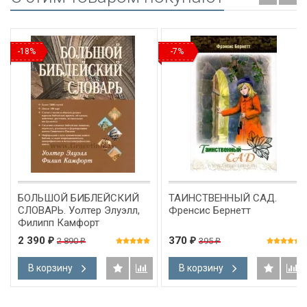
-18%
-7%
БОЛЬШОЙ БИБЛЕЙСКИЙ
ТАИНСТВЕННЫЙ САД.
СЛОВАРЬ. Уолтер Элуэлл,
Френсис Бернетт
Филипп Камфорт
2 390
370
2 890
395
₽
₽
₽
₽
В корзину
В корзину