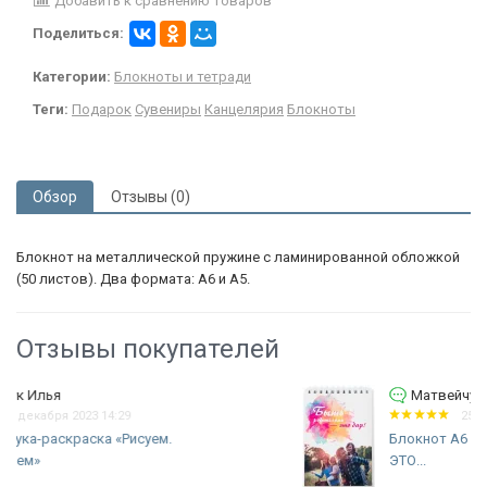
Добавить к сравнению товаров
Поделиться:
Категории:
Блокноты и тетради
Теги:
Подарок
Сувениры
Канцелярия
Блокноты
Обзор
Отзывы (0)
Блокнот на металлической пружине с ламинированной обложкой
(50 листов). Два формата: А6 и А5.
Отзывы покупателей
Матвейчук Илья
25 декабря 2023 14:26
Блокнот А6 &quot;БЫТЬ РОДИТЕЛЕМ -
ЭТО...