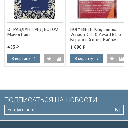
ОПРАВДАН ПРЕД БОГОМ.
HOLY BIBLE. King James
Майкл Ривз
Version. Gift & Award Bible.
Бордовый цвет. Библия
Короля Иакова на
435
1 690
₽
₽
английском языке.
Словарь, карты, закладка,
В корзину
В корзину
подарочная вкладка, слова
Иисуса выделены красным
/200х140/
ПОДПИСАТЬСЯ НА НОВОСТИ