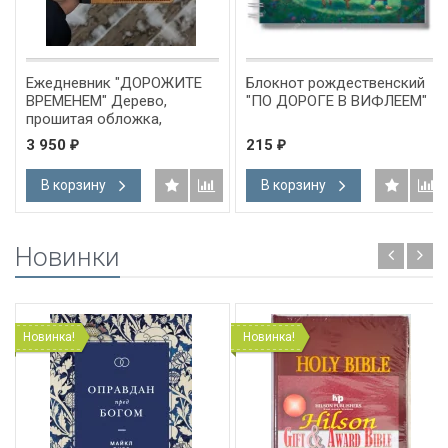
Ежедневник "ДОРОЖИТЕ
Блокнот рождественский
ВРЕМЕНЕМ" Дерево,
"ПО ДОРОГЕ В ВИФЛЕЕМ"
прошитая обложка,
застежка, карманы,
3 950
215
₽
₽
магнитная кнопка /22х16,5
см/ 2
В корзину
В корзину
Новинки
Новинка!
Новинка!