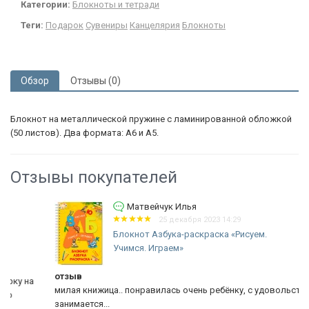
Категории:
Блокноты и тетради
Теги:
Подарок
Сувениры
Канцелярия
Блокноты
Обзор
Отзывы (0)
Блокнот на металлической пружине с ламинированной обложкой
(50 листов). Два формата: А6 и А5.
Отзывы покупателей
Матвейчук Илья
25 декабря 2023 14:29
Блокнот Азбука-раскраска «Рисуем.
Учимся. Играем»
отзыв
милая книжица.. понравилась очень ребёнку, с удовольствием
занимается...