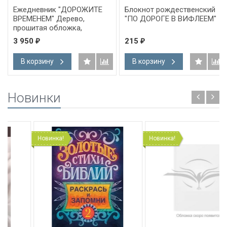
Ежедневник "ДОРОЖИТЕ
Блокнот рождественский
ВРЕМЕНЕМ" Дерево,
"ПО ДОРОГЕ В ВИФЛЕЕМ"
прошитая обложка,
застежка, карманы,
3 950
215
₽
₽
магнитная кнопка /22х16,5
см/
В корзину
В корзину
Новинки
Новинка!
Новинка!