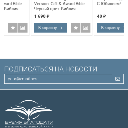
Version. Gift & Award Bible.
С Юбилеем!
Черный цвет. Библия
Короля Иакова на
1 690
40
₽
₽
английском языке.
,
Словарь, карты, закладка,
В корзину
В корзину
ва
подарочная вкладка, слова
ым
Иисуса выделены красным
/200х140/
ПОДПИСАТЬСЯ НА НОВОСТИ