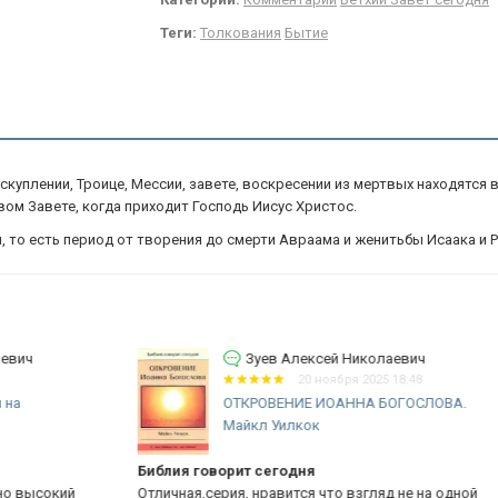
Теги:
Толкования
Бытие
 искуплении, Троице, Мессии, завете, воскресении из мертвых находятся 
вом Завете, когда приходит Господь Иисус Христос.
 то есть период от творения до смерти Авраама и женитьбы Исаака и Р
Зуев Алексей Николаевич
20 ноября 2025 18:48
ОТКРОВЕНИЕ ИОАННА БОГОСЛОВА.
Майкл Уилкок
Библия говорит сегодня
ИУ
Отличная,серия, нравится что взгляд не на одной
се