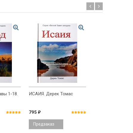
авы 1-18.
ИСАИЯ. Дерек Томас
БЫТИЕ. Том 2, глав
50. Джон Каррид
795
795
₽
₽
Предзаказ
В корзину