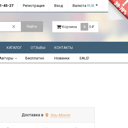
01-45-27
Регистрация
Вход
Валюта
RUB
Найти
Корзина
0
0
₽
КАТАЛОГ
ОТЗЫВЫ
КОНТАКТЫ
Авторы
Бесплатно
Новинки
SALE!
Доставка в
Эль-Монте