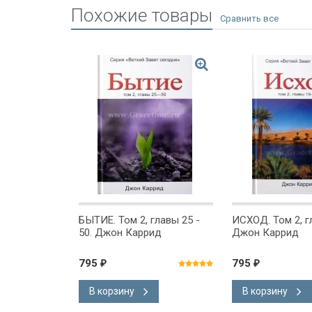
Похожие товары
 Томас
БЫТИЕ. Том 2, главы 25 -
ИСХОД. Том 2, г
50. Джон Каррид
Джон Каррид
795
795
₽
₽
В корзину
В корзину