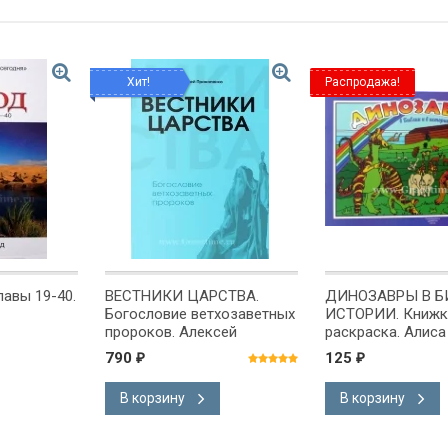
Хит!
Распродажа!
лавы 19-40.
ВЕСТНИКИ ЦАРСТВА.
ДИНОЗАВРЫ В Б
Богословие ветхозаветных
ИСТОРИИ. Книжк
пророков. Алексей
раскраска. Алиса
Прокопенко /мягкий
Банковская
790
125
₽
₽
переплет/
В корзину
В корзину