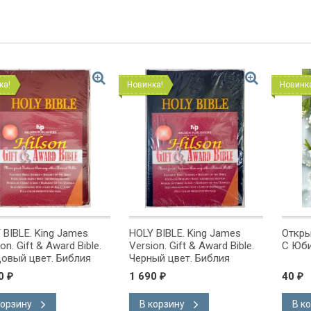
Новинка!
Новинка!
g James
HOLY BIBLE. King James
Открытка одинарн
ward Bible.
Version. Gift & Award Bible.
С Юбилеем!
 Библия
Черный цвет. Библия
на
Короля Иакова на
1 690
40
₽
₽
ке.
английском языке.
 закладка,
Словарь, карты, закладка,
В корзину
В корзину
адка, слова
подарочная вкладка, слова