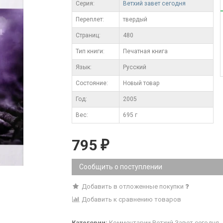
Серия:
Ветхий завет сегодня
Переплет:
твердый
Cтраниц:
480
Тип книги:
Печатная книга
Язык:
Русский
Состояние:
Новый товар
Год:
2005
Вес:
695 г
795
₽
Сообщить о поступлении
Добавить в отложенные покупки
Добавить к сравнению товаров
Категории:
Комментарии
Ветхий Завет сегодня