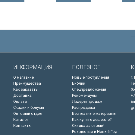
ны красным
Иисуса выделены красным
/200х140/
ИНФОРМАЦИЯ
ПОЛЕЗНОЕ
К
О магазине
Новые поступления
г.
Преимущества
Библии
Те
Как заказать
Спецпредложения
(б
Доставка
Рекомендуем
+7
Оплата
Лидеры продаж
Em
Скидки и бонусы
Распродажа
gr
Оптовый отдел
Бесплатные материалы
Каталог
Как купить дешевле?
Контакты
Скидка за отзыв!
Рождество и Новый Год