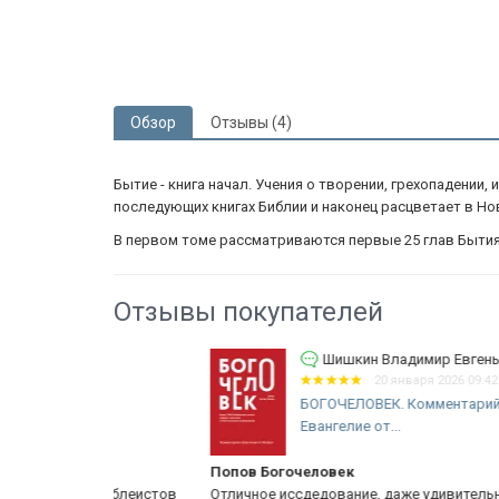
Обзор
Отзывы (4)
Бытие - книга начал. Учения о творении, грехопадении,
последующих книгах Библии и наконец расцветает в Но
В первом томе рассматриваются первые 25 глав Бытия,
Отзывы покупателей
ич
Шишкин Владимир Евгеньевич
20 января 2026 09:42
ие
БОГОЧЕЛОВЕК. Комментарий на
Евангелие от...
Попов Богочеловек
их библеистов
Отличное иссдедование, даже удивительно высокий