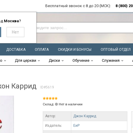
Бесплатный звонок с 8 до 20 (МСК):
8 (800) 2
од
Москва
?
ДОСТАВКА
ОПЛАТА
СКИДКИ И БОНУСЫ
ОПТОВЫЙ ОТДЕЛ
во
Для церкви
Диски
Обучение
Служения
Джон Каррид
ID#5619
Склад:
Нет в наличии
Автор:
Джон Каррид
Издатель:
ЕиР