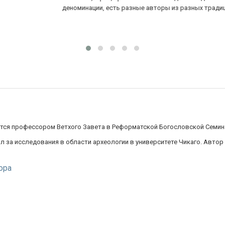
деноминации, есть разные авторы из разных традиций.
Оч
не
по
ся профессором Ветхого Завета в Реформатской Богословской Семина
 за исследования в области археологии в университете Чикаго. Автор 
ора