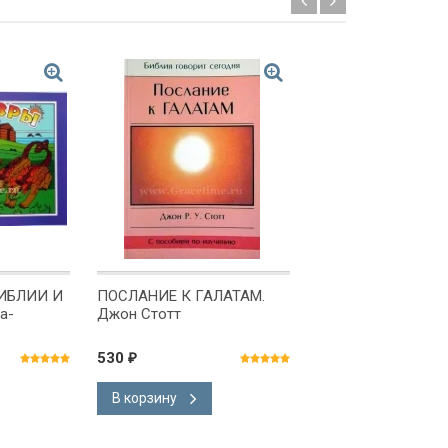
ИБЛИИ И
ПОСЛАНИЕ К ГАЛАТАМ.
БИБЛИЯ ТЕМАТИЧ
а-
Джон Стотт
КОММЕНТАРИЯМ
530
695
₽
₽
В корзину
В корзину