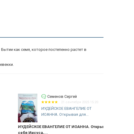
в Бытии как семя, которое постепенно растет в
евекки.
Семенов Сергей
21 сентября 2025 15:20
ИУДЕЙСКОЕ ЕВАНГЕЛИЕ ОТ
ИОАННА. Открывая для...
ДЕЙСКОЕ ЕВАНГЕЛИЕ ОТ ИОАННА. Открывая для
рекоменду
бя Иисуса,...
Фундаменталь