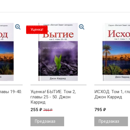
Уценка!
лавы 19-40.
Уценка! БЫТИЕ. Том 2,
ИСХОД. Том 1, гл
главы 25 - 50. Джон
Джон Каррид
Каррид
255
795
765
₽
₽
₽
Предзаказ
Предзаказ