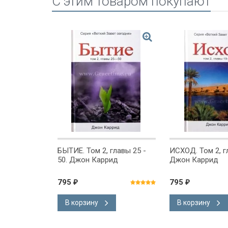
C этим товаром покупают
тарий.
БЫТИЕ. Том 2, главы 25 -
ИСХОД. Том 2, г
пенко /
50. Джон Каррид
Джон Каррид
/
795
795
₽
₽
В корзину
В корзину