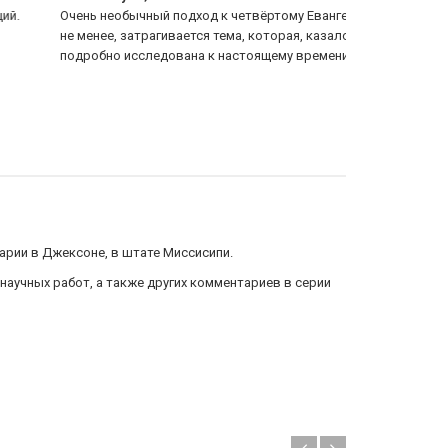
ень необычный подход к четвёртому Евангелию. Тем
посланию к Р
 менее, затрагивается тема, которая, казалось бы,
содержит мно
дробно исследована к настоящему времени -...
Еще
Еще
рии в Джексоне, в штате Миссисипи.
научных работ, а также других комментариев в серии