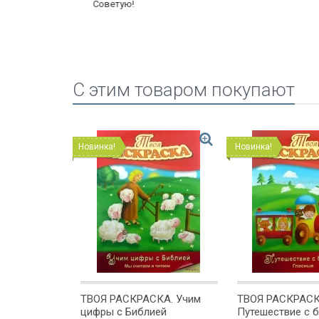
Советую!
C этим товаром покупают
Новинка!
Новинка!
 В ДУХЕ
ТВОЯ РАСКРАСКА. Учим
ТВОЯ РАСКРАСК
 Петерсон и
цифры с Библией
Путешествие с б