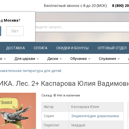
Бесплатный звонок с 8 до 20 (МСК):
8 (800) 2
од
Москва
?
ДОСТАВКА
ОПЛАТА
СКИДКИ И БОНУСЫ
ОПТОВЫЙ ОТДЕЛ
во
Для церкви
Диски
Обучение
Служения
навательная литература для детей
. Лес. 2+ Каспарова Юлия Вадимов
Склад:
Нет в наличии
Автор:
Каспарова Юлия
Серия:
Энциклопедия дошкольника
Переплет:
твердый