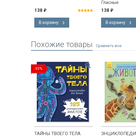
ок
Гласные
138
138
₽
₽
В корзину
В корзину
Похожие товары
-33%
ИЯ
ТАЙНЫ ТВОЕГО ТЕЛА.
ЭНЦИКЛОПЕДИ