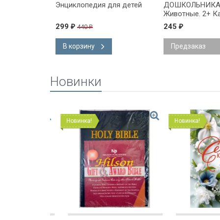
. Космос.
Энциклопедия для детей
ДОШКОЛЬНИКА
Юлия
Животные. 2+ К
Юлия Вадимовн
299
245
440
₽
₽
₽
В корзину
Предзаказ
Новинки
Новинка!
Новинка!