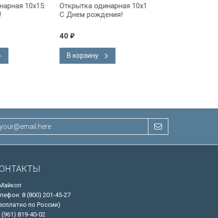
ая 10x15:
Открытка одинарная 10x15:
Открытка одинарна
С Днем рождения!
С Днем рождения!
40
40
₽
₽
В корзину
В корзину
ОНТАКТЫ
 Майкоп
лефон: 8 (800) 201-45-27
есплатно по России)
 (961) 819-40-02