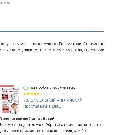
атура
, узнать много интересного. Рассматривайте вместе
оен человек, знакомьтесь с временами года, деревьями
Гуч Любовь Дмитриевна
3 декабря 2019 09:17
УВЛЕКАТЕЛЬНЫЙ АНГЛИЙСКИЙ.
Простая наука для...
лекательный английский
Может ли ж
игу взяла для внучки. Обратила внимание на то, что
ти, если предмет не очень понятный, они без