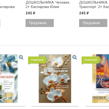
.
ДОШКОЛЬНИКА. Человек.
ДОШКОЛЬНИКА.
аспарова
2+ Каспарова Юлия
Транспорт. 2+ Ка
а
Вадимовна
Юлия Вадимовна
245
245
₽
₽
Предзаказ
Предзаказ
Новинка!
Новинка!