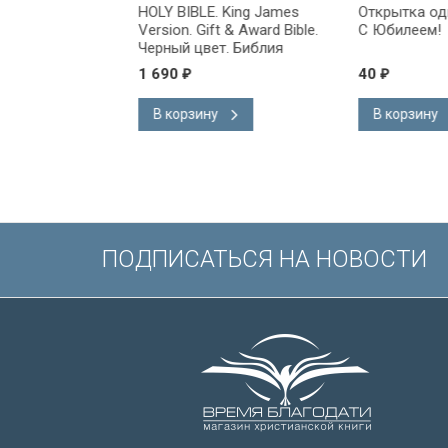
ng James
HOLY BIBLE. King James
Открытка одинар
Award Bible.
Version. Gift & Award Bible.
С Юбилеем!
. Библия
Черный цвет. Библия
 на
Короля Иакова на
1 690
40
₽
₽
ыке.
английском языке.
, закладка,
Словарь, карты, закладка,
В корзину
В корзину
ладка, слова
подарочная вкладка, слова
ены красным
Иисуса выделены красным
/200х140/
ПОДПИСАТЬСЯ НА НОВОСТИ