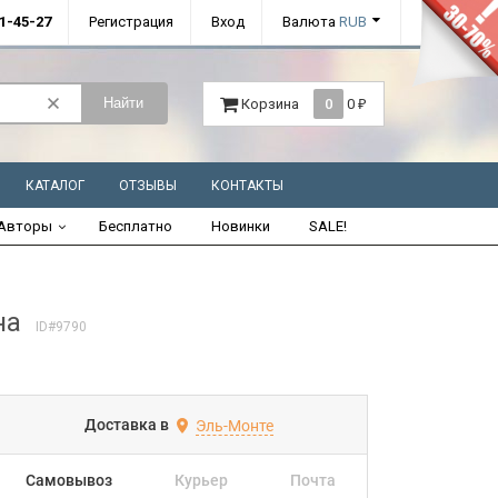
01-45-27
Регистрация
Вход
Валюта
RUB
Найти
Корзина
0
0
₽
КАТАЛОГ
ОТЗЫВЫ
КОНТАКТЫ
Авторы
Бесплатно
Новинки
SALE!
на
ID#9790
Доставка в
Эль-Монте
Самовывоз
Курьер
Почта