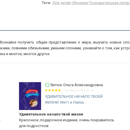
Теги:
Для детей
Обучение
Познавательная литер
знайке получить общее представление о мире, выучить новые слова
шками, ловкими обезьянами, умными слонами, узнавайте о том, как устр
ка и многое, многое другое.
Витюк Ольга Александровна
16 марта 2020 07:31
УДИВИТЕЛЬНОЕ НАЧАЛО ТВОЕЙ
ЖИЗНИ. Мэтт и Лайза...
Удивительное начало твой жизни
Ув
Красочное ,подарочное издание, очень понравилось
Кн
для подростков
де