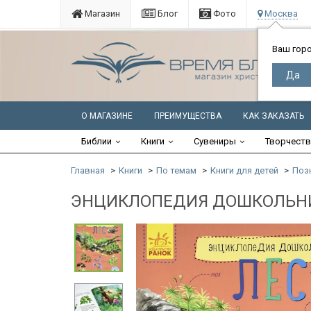
Магазин
Блог
Фото
Москва
Ваш гор
О МАГАЗИНЕ
ПРЕИМУЩЕСТВА
КАК ЗАКАЗАТЬ
Библии
Книги
Сувениры
Творчест
Главная
Книги
По темам
Книги для детей
Поз
ЭНЦИКЛОПЕДИЯ ДОШКОЛЬНИКА