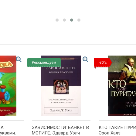
уд
Рекомендуем
-30%
А.
ЗАВИСИМОСТИ: БАНКЕТ В
КТО ТАКИЕ ПУР
уквами.
МОГИЛЕ. Эдвард Уэлч
Эрол Халз