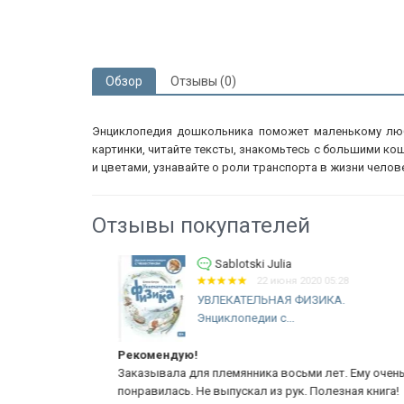
Обзор
Отзывы (0)
Энциклопедия дошкольника поможет маленькому любо
картинки, читайте тексты, знакомьтесь с большими ко
и цветами, узнавайте о роли транспорта в жизни челове
Отзывы покупателей
Sablotski Julia
22 июня 2020 05:28
к
УВЛЕКАТЕЛЬНАЯ ФИЗИКА.
Энциклопедии с...
Рекомендую!
 сами из
Заказывала для племянника восьми лет. Ему очень
! Детям
понравилась. Не выпускал из рук. Полезная книга!