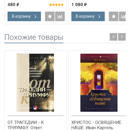
достаточна, и что это
480
1 080
₽
₽
значит для нас. Кевин
Деянг
В корзину
В корзину
Похожие товары
ОТ ТРАГЕДИИ - К
ХРИСТОС - ОСВЯЩЕНИЕ
ТРИУМФУ. Ответ
НАШЕ. Иван Каргель