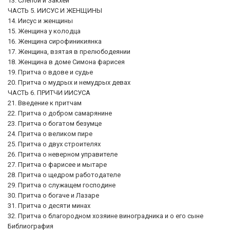
13. Слепой и Закхей
ЧАСТЬ 5. ИИСУС И ЖЕНЩИНЫ
14. Иисус и женщины
15. Женщина у колодца
16. Женщина сирофиникиянка
17. Женщина, взятая в прелюбодеянии
18. Женщина в доме Симона фарисея
19. Притча о вдове и судье
20. Притча о мудрых и немудрых девах
ЧАСТЬ 6. ПРИТЧИ ИИСУСА
21. Введение к притчам
22. Притча о добром самарянине
23. Притча о богатом безумце
24. Притча о великом пире
25. Притча о двух строителях
26. Притча о неверном управителе
27. Притча о фарисее и мытаре
28. Притча о щедром работодателе
29. Притча о служащем господине
30. Притча о богаче и Лазаре
31. Притча о десяти минах
32. Притча о благородном хозяине виноградника и о его сыне
Библиография