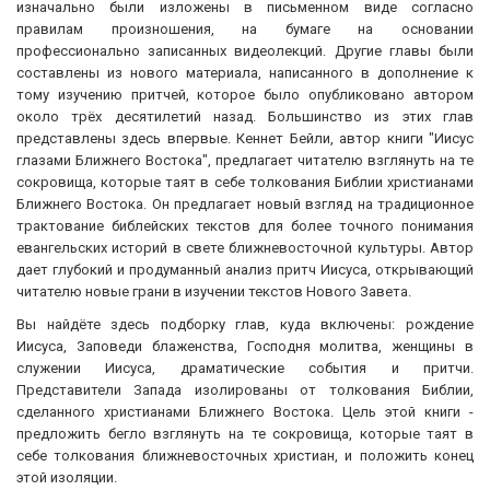
изначально были изложены в письменном виде согласно
правилам произношения, на бумаге на основании
профессионально записанных видеолекций. Другие главы были
составлены из нового материала, написанного в дополнение к
тому изучению притчей, которое было опубликовано автором
около трёх десятилетий назад. Большинство из этих глав
представлены здесь впервые. Кеннет Бейли, автор книги "Иисус
глазами Ближнего Востока", предлагает читателю взглянуть на те
сокровища, которые таят в себе толкования Библии христианами
Ближнего Востока. Он предлагает новый взгляд на традиционное
трактование библейских текстов для более точного понимания
евангельских историй в свете ближневосточной культуры. Автор
дает глубокий и продуманный анализ притч Иисуса, открывающий
читателю новые грани в изучении текстов Нового Завета.
Вы найдёте здесь подборку глав, куда включены: рождение
Иисуса, Заповеди блаженства, Господня молитва, женщины в
служении Иисуса, драматические события и притчи.
Представители Запада изолированы от толкования Библии,
сделанного христианами Ближнего Востока. Цель этой книги -
предложить бегло взглянуть на те сокровища, которые таят в
себе толкования ближневосточных христиан, и положить конец
этой изоляции.