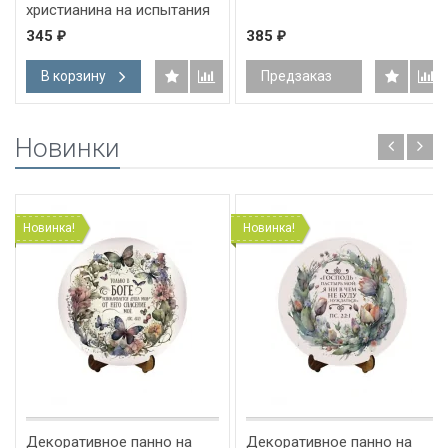
христианина на испытания
и страдания. Френк Ретиф
345
385
₽
₽
В корзину
Предзаказ
Новинки
Новинка!
Новинка!
Декоративное панно на
Декоративное панно на