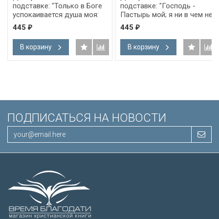
подставке: "Только в Боге
подставке: "Господь -
успокаивается душа моя:
Пастырь мой; я ни в чем не
от Него спасение мое" Пс
буду нуждаться" Пс 22:1
445
445
₽
₽
61:2
В корзину
В корзину
ПОДПИСАТЬСЯ НА НОВОСТИ